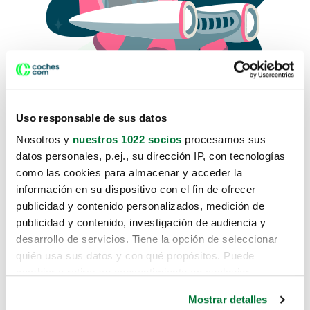
Uso responsable de sus datos
Nosotros y
nuestros 1022 socios
procesamos sus
datos personales, p.ej., su dirección IP, con tecnologías
como las cookies para almacenar y acceder la
Lo sentimos, no sabemos como
información en su dispositivo con el fin de ofrecer
te hemos traido hasta aquí.
publicidad y contenido personalizados, medición de
publicidad y contenido, investigación de audiencia y
desarrollo de servicios. Tiene la opción de seleccionar
Pero puedes encontrar el coche que estás
quién usa sus datos y con qué propósitos. Puede
buscando en alguno de estos enlaces:
cambiar o retirar su consentimiento en cualquier
momento desde la Declaración de cookies o clicando en
Coches nuevos
Mostrar detalles
el Menú de consentimiento.