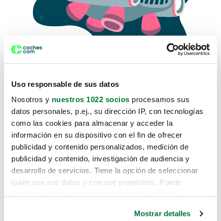
Uso responsable de sus datos
Nosotros y
nuestros 1022 socios
procesamos sus
datos personales, p.ej., su dirección IP, con tecnologías
como las cookies para almacenar y acceder la
Lo sentimos, no sabemos como
información en su dispositivo con el fin de ofrecer
te hemos traido hasta aquí.
publicidad y contenido personalizados, medición de
publicidad y contenido, investigación de audiencia y
desarrollo de servicios. Tiene la opción de seleccionar
Pero puedes encontrar el coche que estás
quién usa sus datos y con qué propósitos. Puede
buscando en alguno de estos enlaces:
cambiar o retirar su consentimiento en cualquier
momento desde la Declaración de cookies o clicando en
Coches nuevos
Mostrar detalles
el Menú de consentimiento.