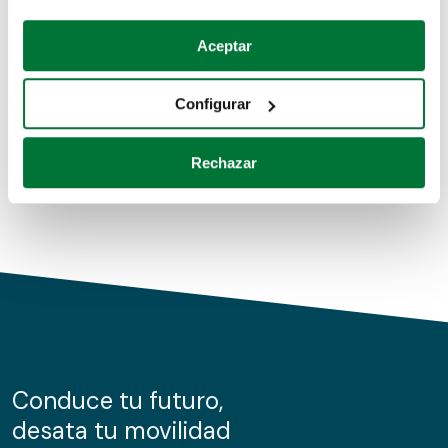
Coches de segunda mano
Si lo permite, también quisiéramos:
Aceptar
Recopilar información sobre su ubicación geográfica
Coches de km0
que puede tener una precisión de varios metros
Configurar
Coches de renting
Identificar su dispositivo analizándolo activamente
para buscar características específicas (huellas
Rechazar
digitales)
Obtenga más información sobre cómo se procesan sus
datos personales y establezca sus preferencias en la
sección de datos
. Puede cambiar o retirar su
consentimiento en cualquier momento en la Declaración
de cookies.
Las cookies de este sitio web se usan para personalizar
el contenido y los anuncios, ofrecer funciones de redes
sociales y analizar el tráfico. Además, compartimos
Conduce tu futuro,
información sobre el uso que haga del sitio web con
desata tu movilidad
nuestros partners de redes sociales, publicidad y análisis