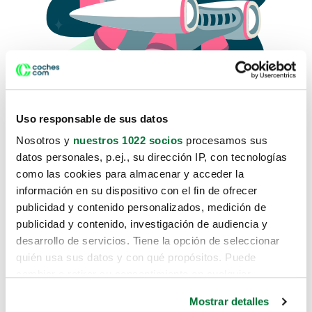
Uso responsable de sus datos
Nosotros y
nuestros 1022 socios
procesamos sus
datos personales, p.ej., su dirección IP, con tecnologías
como las cookies para almacenar y acceder la
Lo sentimos, no sabemos como
información en su dispositivo con el fin de ofrecer
te hemos traido hasta aquí.
publicidad y contenido personalizados, medición de
publicidad y contenido, investigación de audiencia y
desarrollo de servicios. Tiene la opción de seleccionar
Pero puedes encontrar el coche que estás
quién usa sus datos y con qué propósitos. Puede
buscando en alguno de estos enlaces:
cambiar o retirar su consentimiento en cualquier
momento desde la Declaración de cookies o clicando en
Coches nuevos
Mostrar detalles
el Menú de consentimiento.