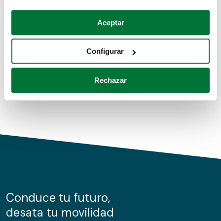
Coches de segunda mano
Si lo permite, también quisiéramos:
Aceptar
Recopilar información sobre su ubicación geográfica
Coches de km0
que puede tener una precisión de varios metros
Configurar
Coches de renting
Identificar su dispositivo analizándolo activamente
para buscar características específicas (huellas
Rechazar
digitales)
Obtenga más información sobre cómo se procesan sus
datos personales y establezca sus preferencias en la
sección de datos
. Puede cambiar o retirar su
consentimiento en cualquier momento en la Declaración
de cookies.
Las cookies de este sitio web se usan para personalizar
el contenido y los anuncios, ofrecer funciones de redes
sociales y analizar el tráfico. Además, compartimos
Conduce tu futuro,
información sobre el uso que haga del sitio web con
desata tu movilidad
nuestros partners de redes sociales, publicidad y análisis