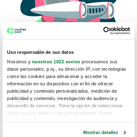
Uso responsable de sus datos
Nosotros y
nuestros 1022 socios
procesamos sus
datos personales, p.ej., su dirección IP, con tecnologías
como las cookies para almacenar y acceder la
Lo sentimos, no sabemos como
información en su dispositivo con el fin de ofrecer
te hemos traido hasta aquí.
publicidad y contenido personalizados, medición de
publicidad y contenido, investigación de audiencia y
desarrollo de servicios. Tiene la opción de seleccionar
Pero puedes encontrar el coche que estás
quién usa sus datos y con qué propósitos. Puede
buscando en alguno de estos enlaces:
cambiar o retirar su consentimiento en cualquier
momento desde la Declaración de cookies o clicando en
Coches nuevos
Mostrar detalles
el Menú de consentimiento.