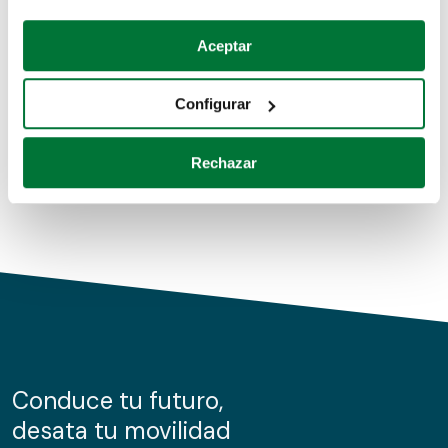
Coches de segunda mano
Si lo permite, también quisiéramos:
Aceptar
Recopilar información sobre su ubicación geográfica
Coches de km0
que puede tener una precisión de varios metros
Configurar
Coches de renting
Identificar su dispositivo analizándolo activamente
para buscar características específicas (huellas
Rechazar
digitales)
Obtenga más información sobre cómo se procesan sus
datos personales y establezca sus preferencias en la
sección de datos
. Puede cambiar o retirar su
consentimiento en cualquier momento en la Declaración
de cookies.
Las cookies de este sitio web se usan para personalizar
el contenido y los anuncios, ofrecer funciones de redes
sociales y analizar el tráfico. Además, compartimos
Conduce tu futuro,
información sobre el uso que haga del sitio web con
desata tu movilidad
nuestros partners de redes sociales, publicidad y análisis