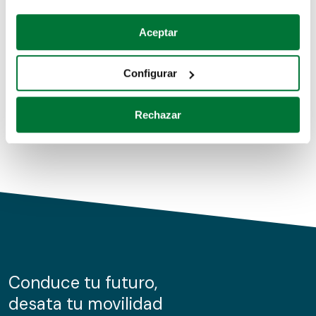
Coches de segunda mano
Si lo permite, también quisiéramos:
Aceptar
Recopilar información sobre su ubicación geográfica
Coches de km0
que puede tener una precisión de varios metros
Configurar
Coches de renting
Identificar su dispositivo analizándolo activamente
para buscar características específicas (huellas
Rechazar
digitales)
Obtenga más información sobre cómo se procesan sus
datos personales y establezca sus preferencias en la
sección de datos
. Puede cambiar o retirar su
consentimiento en cualquier momento en la Declaración
de cookies.
Las cookies de este sitio web se usan para personalizar
el contenido y los anuncios, ofrecer funciones de redes
sociales y analizar el tráfico. Además, compartimos
Conduce tu futuro,
información sobre el uso que haga del sitio web con
desata tu movilidad
nuestros partners de redes sociales, publicidad y análisis