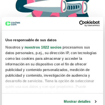
Uso responsable de sus datos
Nosotros y
nuestros 1022 socios
procesamos sus
datos personales, p.ej., su dirección IP, con tecnologías
como las cookies para almacenar y acceder la
Lo sentimos, no sabemos como
información en su dispositivo con el fin de ofrecer
te hemos traido hasta aquí.
publicidad y contenido personalizados, medición de
publicidad y contenido, investigación de audiencia y
desarrollo de servicios. Tiene la opción de seleccionar
Pero puedes encontrar el coche que estás
quién usa sus datos y con qué propósitos. Puede
buscando en alguno de estos enlaces:
cambiar o retirar su consentimiento en cualquier
momento desde la Declaración de cookies o clicando en
Coches nuevos
Mostrar detalles
el Menú de consentimiento.