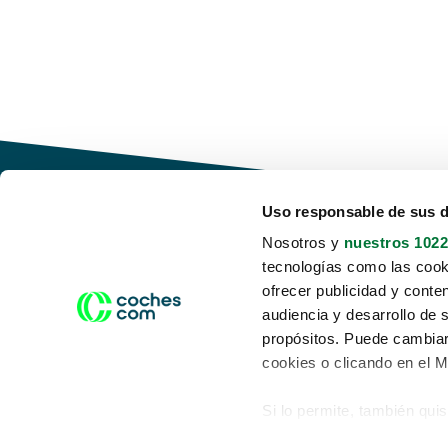
Uso responsable de sus 
Nosotros y
nuestros 1022
tecnologías como las cooki
Conduce tu futuro,
ofrecer publicidad y conte
desata tu movilidad
audiencia y desarrollo de 
propósitos. Puede cambiar
cookies o clicando en el 
Si lo permite, también qui
Acerca de nosotros
Aviso legal
Recopilar información