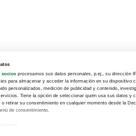
datos
 socios
procesamos sus datos personales, p.ej., su dirección I
es para almacenar y acceder la información en su dispositivo co
nido personalizados, medición de publicidad y contenido, investi
servicios. Tiene la opción de seleccionar quién usa sus datos y 
 o retirar su consentimiento en cualquier momento desde la Dec
Menú de consentimiento.
siéramos:
Aviso protección de datos
 sobre su ubicación geográfica que puede tener una precisión de