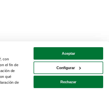
Aceptar
P, con
n el fin de
Configurar
gación de
con qué
Rechazar
laración de
Política de cookies
Contacto
 varios metros