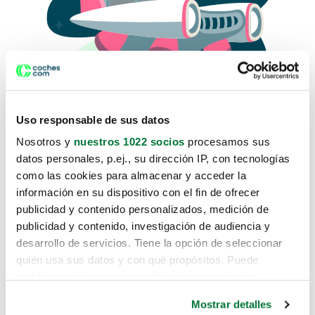
Uso responsable de sus datos
Nosotros y
nuestros 1022 socios
procesamos sus
datos personales, p.ej., su dirección IP, con tecnologías
como las cookies para almacenar y acceder la
Lo sentimos, no sabemos como
información en su dispositivo con el fin de ofrecer
te hemos traido hasta aquí.
publicidad y contenido personalizados, medición de
publicidad y contenido, investigación de audiencia y
desarrollo de servicios. Tiene la opción de seleccionar
Pero puedes encontrar el coche que estás
quién usa sus datos y con qué propósitos. Puede
buscando en alguno de estos enlaces:
cambiar o retirar su consentimiento en cualquier
momento desde la Declaración de cookies o clicando en
Coches nuevos
Mostrar detalles
el Menú de consentimiento.