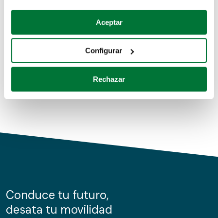
Coches de segunda mano
Si lo permite, también quisiéramos:
Aceptar
Recopilar información sobre su ubicación geográfica
Coches de km0
que puede tener una precisión de varios metros
Configurar
Coches de renting
Identificar su dispositivo analizándolo activamente
para buscar características específicas (huellas
Rechazar
digitales)
Obtenga más información sobre cómo se procesan sus
datos personales y establezca sus preferencias en la
sección de datos
. Puede cambiar o retirar su
consentimiento en cualquier momento en la Declaración
de cookies.
Las cookies de este sitio web se usan para personalizar
el contenido y los anuncios, ofrecer funciones de redes
sociales y analizar el tráfico. Además, compartimos
Conduce tu futuro,
información sobre el uso que haga del sitio web con
desata tu movilidad
nuestros partners de redes sociales, publicidad y análisis