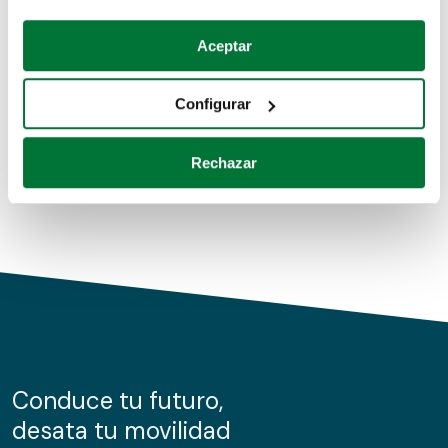
Coches de segunda mano
Si lo permite, también quisiéramos:
Aceptar
Recopilar información sobre su ubicación geográfica
Coches de km0
que puede tener una precisión de varios metros
Configurar
Coches de renting
Identificar su dispositivo analizándolo activamente
para buscar características específicas (huellas
Rechazar
digitales)
Obtenga más información sobre cómo se procesan sus
datos personales y establezca sus preferencias en la
sección de datos
. Puede cambiar o retirar su
consentimiento en cualquier momento en la Declaración
de cookies.
Las cookies de este sitio web se usan para personalizar
el contenido y los anuncios, ofrecer funciones de redes
sociales y analizar el tráfico. Además, compartimos
Conduce tu futuro,
información sobre el uso que haga del sitio web con
desata tu movilidad
nuestros partners de redes sociales, publicidad y análisis