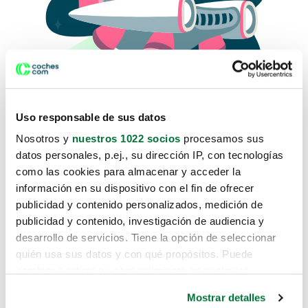
Uso responsable de sus datos
Nosotros y
nuestros 1022 socios
procesamos sus
datos personales, p.ej., su dirección IP, con tecnologías
como las cookies para almacenar y acceder la
Lo sentimos, no sabemos como
información en su dispositivo con el fin de ofrecer
te hemos traido hasta aquí.
publicidad y contenido personalizados, medición de
publicidad y contenido, investigación de audiencia y
desarrollo de servicios. Tiene la opción de seleccionar
Pero puedes encontrar el coche que estás
quién usa sus datos y con qué propósitos. Puede
buscando en alguno de estos enlaces:
cambiar o retirar su consentimiento en cualquier
momento desde la Declaración de cookies o clicando en
Coches nuevos
Mostrar detalles
el Menú de consentimiento.