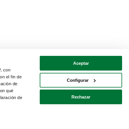
Aceptar
P, con
n el fin de
Configurar
gación de
con qué
Rechazar
laración de
Política de cookies
Contacto
 varios metros