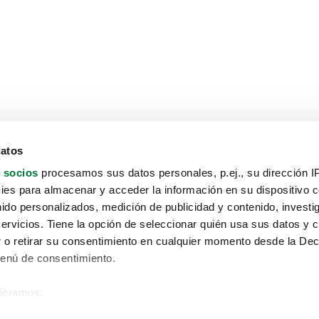
datos
 socios
procesamos sus datos personales, p.ej., su dirección I
es para almacenar y acceder la información en su dispositivo co
nido personalizados, medición de publicidad y contenido, investi
servicios. Tiene la opción de seleccionar quién usa sus datos y 
 o retirar su consentimiento en cualquier momento desde la Dec
Menú de consentimiento.
siéramos:
Aviso protección de datos
 sobre su ubicación geográfica que puede tener una precisión de