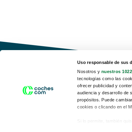
Uso responsable de sus 
Nosotros y
nuestros 1022
tecnologías como las cooki
Conduce tu futuro,
ofrecer publicidad y conte
desata tu movilidad
audiencia y desarrollo de 
propósitos. Puede cambiar
cookies o clicando en el 
Si lo permite, también qui
Acerca de nosotros
Aviso legal
Recopilar información