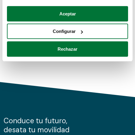
Coches de segunda mano
Si lo permite, también quisiéramos:
Aceptar
Recopilar información sobre su ubicación geográfica
Coches de km0
que puede tener una precisión de varios metros
Configurar
Coches de renting
Identificar su dispositivo analizándolo activamente
para buscar características específicas (huellas
Rechazar
digitales)
Obtenga más información sobre cómo se procesan sus
datos personales y establezca sus preferencias en la
sección de datos
. Puede cambiar o retirar su
consentimiento en cualquier momento en la Declaración
de cookies.
Las cookies de este sitio web se usan para personalizar
el contenido y los anuncios, ofrecer funciones de redes
sociales y analizar el tráfico. Además, compartimos
Conduce tu futuro,
información sobre el uso que haga del sitio web con
desata tu movilidad
nuestros partners de redes sociales, publicidad y análisis