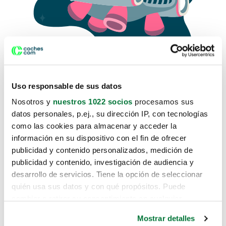
Uso responsable de sus datos
Nosotros y
nuestros 1022 socios
procesamos sus
datos personales, p.ej., su dirección IP, con tecnologías
como las cookies para almacenar y acceder la
Lo sentimos, no sabemos como
información en su dispositivo con el fin de ofrecer
te hemos traido hasta aquí.
publicidad y contenido personalizados, medición de
publicidad y contenido, investigación de audiencia y
desarrollo de servicios. Tiene la opción de seleccionar
Pero puedes encontrar el coche que estás
quién usa sus datos y con qué propósitos. Puede
buscando en alguno de estos enlaces:
cambiar o retirar su consentimiento en cualquier
momento desde la Declaración de cookies o clicando en
Coches nuevos
Mostrar detalles
el Menú de consentimiento.