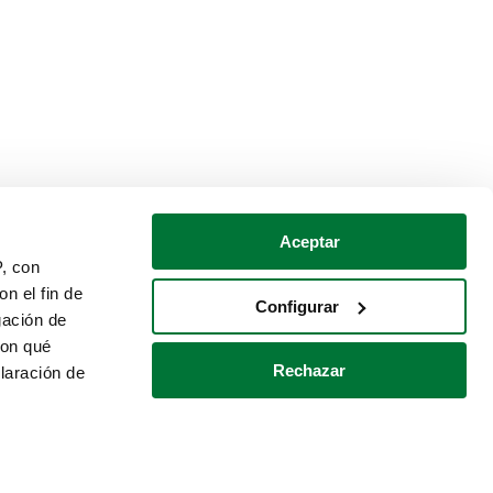
Aceptar
P, con
n el fin de
Configurar
gación de
con qué
Rechazar
laración de
Política de cookies
Contacto
 varios metros