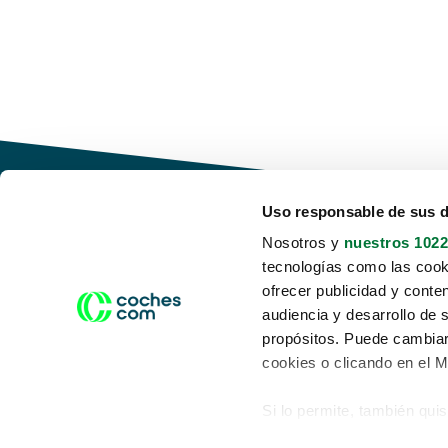
Uso responsable de sus 
Nosotros y
nuestros 1022
tecnologías como las cooki
Conduce tu futuro,
ofrecer publicidad y conte
desata tu movilidad
audiencia y desarrollo de 
propósitos. Puede cambiar
cookies o clicando en el 
Si lo permite, también qui
Acerca de nosotros
Aviso legal
Recopilar información