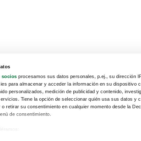
datos
 socios
procesamos sus datos personales, p.ej., su dirección I
es para almacenar y acceder la información en su dispositivo co
nido personalizados, medición de publicidad y contenido, investi
servicios. Tiene la opción de seleccionar quién usa sus datos y 
 o retirar su consentimiento en cualquier momento desde la Dec
Menú de consentimiento.
siéramos:
Aviso protección de datos
 sobre su ubicación geográfica que puede tener una precisión de