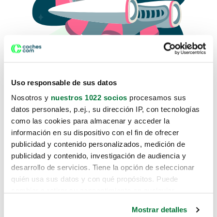
Uso responsable de sus datos
Nosotros y
nuestros 1022 socios
procesamos sus
datos personales, p.ej., su dirección IP, con tecnologías
como las cookies para almacenar y acceder la
Lo sentimos, no sabemos como
información en su dispositivo con el fin de ofrecer
te hemos traido hasta aquí.
publicidad y contenido personalizados, medición de
publicidad y contenido, investigación de audiencia y
desarrollo de servicios. Tiene la opción de seleccionar
Pero puedes encontrar el coche que estás
quién usa sus datos y con qué propósitos. Puede
buscando en alguno de estos enlaces:
cambiar o retirar su consentimiento en cualquier
momento desde la Declaración de cookies o clicando en
Coches nuevos
Mostrar detalles
el Menú de consentimiento.