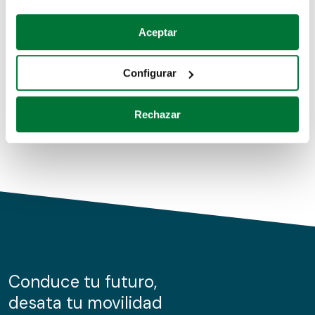
Coches de segunda mano
Si lo permite, también quisiéramos:
Aceptar
Recopilar información sobre su ubicación geográfica
Coches de km0
que puede tener una precisión de varios metros
Configurar
Coches de renting
Identificar su dispositivo analizándolo activamente
para buscar características específicas (huellas
Rechazar
digitales)
Obtenga más información sobre cómo se procesan sus
datos personales y establezca sus preferencias en la
sección de datos
. Puede cambiar o retirar su
consentimiento en cualquier momento en la Declaración
de cookies.
Las cookies de este sitio web se usan para personalizar
el contenido y los anuncios, ofrecer funciones de redes
sociales y analizar el tráfico. Además, compartimos
Conduce tu futuro,
información sobre el uso que haga del sitio web con
desata tu movilidad
nuestros partners de redes sociales, publicidad y análisis