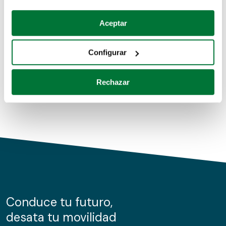
Coches de segunda mano
Si lo permite, también quisiéramos:
Aceptar
Recopilar información sobre su ubicación geográfica
Coches de km0
que puede tener una precisión de varios metros
Configurar
Coches de renting
Identificar su dispositivo analizándolo activamente
para buscar características específicas (huellas
Rechazar
digitales)
Obtenga más información sobre cómo se procesan sus
datos personales y establezca sus preferencias en la
sección de datos
. Puede cambiar o retirar su
consentimiento en cualquier momento en la Declaración
de cookies.
Las cookies de este sitio web se usan para personalizar
el contenido y los anuncios, ofrecer funciones de redes
sociales y analizar el tráfico. Además, compartimos
Conduce tu futuro,
información sobre el uso que haga del sitio web con
desata tu movilidad
nuestros partners de redes sociales, publicidad y análisis