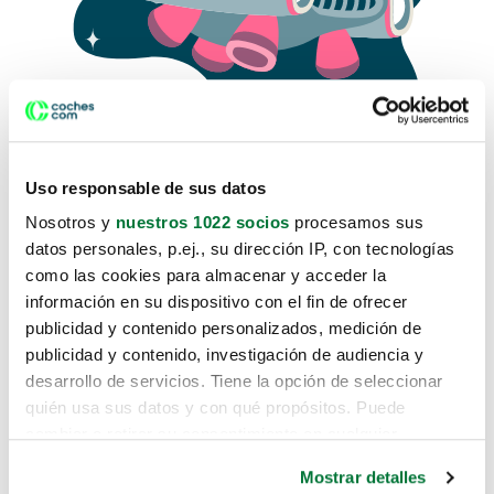
Uso responsable de sus datos
Nosotros y
nuestros 1022 socios
procesamos sus
datos personales, p.ej., su dirección IP, con tecnologías
como las cookies para almacenar y acceder la
Lo sentimos, no sabemos como
información en su dispositivo con el fin de ofrecer
te hemos traido hasta aquí.
publicidad y contenido personalizados, medición de
publicidad y contenido, investigación de audiencia y
desarrollo de servicios. Tiene la opción de seleccionar
Pero puedes encontrar el coche que estás
quién usa sus datos y con qué propósitos. Puede
buscando en alguno de estos enlaces:
cambiar o retirar su consentimiento en cualquier
momento desde la Declaración de cookies o clicando en
Coches nuevos
Mostrar detalles
el Menú de consentimiento.