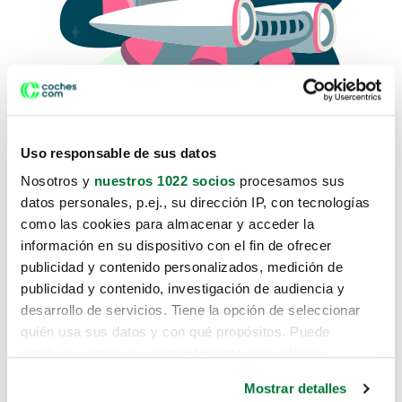
Uso responsable de sus datos
Nosotros y
nuestros 1022 socios
procesamos sus
datos personales, p.ej., su dirección IP, con tecnologías
como las cookies para almacenar y acceder la
Lo sentimos, no sabemos como
información en su dispositivo con el fin de ofrecer
te hemos traido hasta aquí.
publicidad y contenido personalizados, medición de
publicidad y contenido, investigación de audiencia y
desarrollo de servicios. Tiene la opción de seleccionar
Pero puedes encontrar el coche que estás
quién usa sus datos y con qué propósitos. Puede
buscando en alguno de estos enlaces:
cambiar o retirar su consentimiento en cualquier
momento desde la Declaración de cookies o clicando en
Coches nuevos
Mostrar detalles
el Menú de consentimiento.