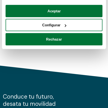
Coches de segunda mano
Si lo permite, también quisiéramos:
Aceptar
Recopilar información sobre su ubicación geográfica
Coches de km0
que puede tener una precisión de varios metros
Configurar
Coches de renting
Identificar su dispositivo analizándolo activamente
para buscar características específicas (huellas
Rechazar
digitales)
Obtenga más información sobre cómo se procesan sus
datos personales y establezca sus preferencias en la
sección de datos
. Puede cambiar o retirar su
consentimiento en cualquier momento en la Declaración
de cookies.
Las cookies de este sitio web se usan para personalizar
el contenido y los anuncios, ofrecer funciones de redes
sociales y analizar el tráfico. Además, compartimos
Conduce tu futuro,
información sobre el uso que haga del sitio web con
desata tu movilidad
nuestros partners de redes sociales, publicidad y análisis