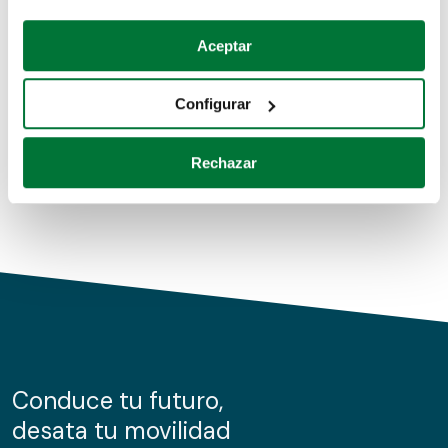
Coches de segunda mano
Si lo permite, también quisiéramos:
Aceptar
Recopilar información sobre su ubicación geográfica
Coches de km0
que puede tener una precisión de varios metros
Configurar
Coches de renting
Identificar su dispositivo analizándolo activamente
para buscar características específicas (huellas
Rechazar
digitales)
Obtenga más información sobre cómo se procesan sus
datos personales y establezca sus preferencias en la
sección de datos
. Puede cambiar o retirar su
consentimiento en cualquier momento en la Declaración
de cookies.
Las cookies de este sitio web se usan para personalizar
el contenido y los anuncios, ofrecer funciones de redes
sociales y analizar el tráfico. Además, compartimos
Conduce tu futuro,
información sobre el uso que haga del sitio web con
desata tu movilidad
nuestros partners de redes sociales, publicidad y análisis