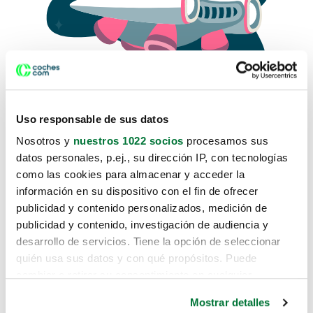
Uso responsable de sus datos
Nosotros y
nuestros 1022 socios
procesamos sus
datos personales, p.ej., su dirección IP, con tecnologías
como las cookies para almacenar y acceder la
Lo sentimos, no sabemos como
información en su dispositivo con el fin de ofrecer
te hemos traido hasta aquí.
publicidad y contenido personalizados, medición de
publicidad y contenido, investigación de audiencia y
desarrollo de servicios. Tiene la opción de seleccionar
Pero puedes encontrar el coche que estás
quién usa sus datos y con qué propósitos. Puede
buscando en alguno de estos enlaces:
cambiar o retirar su consentimiento en cualquier
momento desde la Declaración de cookies o clicando en
Coches nuevos
Mostrar detalles
el Menú de consentimiento.