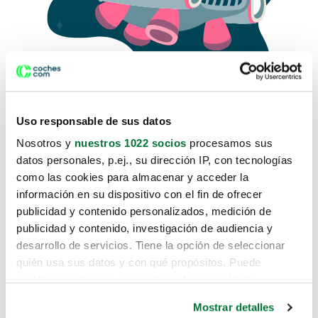
Uso responsable de sus datos
Nosotros y
nuestros 1022 socios
procesamos sus
datos personales, p.ej., su dirección IP, con tecnologías
como las cookies para almacenar y acceder la
Lo sentimos, no sabemos como
información en su dispositivo con el fin de ofrecer
te hemos traido hasta aquí.
publicidad y contenido personalizados, medición de
publicidad y contenido, investigación de audiencia y
desarrollo de servicios. Tiene la opción de seleccionar
Pero puedes encontrar el coche que estás
quién usa sus datos y con qué propósitos. Puede
buscando en alguno de estos enlaces:
cambiar o retirar su consentimiento en cualquier
momento desde la Declaración de cookies o clicando en
Coches nuevos
Mostrar detalles
el Menú de consentimiento.