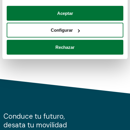
Coches de segunda mano
Si lo permite, también quisiéramos:
Aceptar
Recopilar información sobre su ubicación geográfica
Coches de km0
que puede tener una precisión de varios metros
Configurar
Coches de renting
Identificar su dispositivo analizándolo activamente
para buscar características específicas (huellas
Rechazar
digitales)
Obtenga más información sobre cómo se procesan sus
datos personales y establezca sus preferencias en la
sección de datos
. Puede cambiar o retirar su
consentimiento en cualquier momento en la Declaración
de cookies.
Las cookies de este sitio web se usan para personalizar
el contenido y los anuncios, ofrecer funciones de redes
sociales y analizar el tráfico. Además, compartimos
Conduce tu futuro,
información sobre el uso que haga del sitio web con
desata tu movilidad
nuestros partners de redes sociales, publicidad y análisis