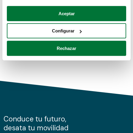
Coches de segunda mano
Si lo permite, también quisiéramos:
Aceptar
Recopilar información sobre su ubicación geográfica
Coches de km0
que puede tener una precisión de varios metros
Configurar
Coches de renting
Identificar su dispositivo analizándolo activamente
para buscar características específicas (huellas
Rechazar
digitales)
Obtenga más información sobre cómo se procesan sus
datos personales y establezca sus preferencias en la
sección de datos
. Puede cambiar o retirar su
consentimiento en cualquier momento en la Declaración
de cookies.
Las cookies de este sitio web se usan para personalizar
el contenido y los anuncios, ofrecer funciones de redes
sociales y analizar el tráfico. Además, compartimos
Conduce tu futuro,
información sobre el uso que haga del sitio web con
desata tu movilidad
nuestros partners de redes sociales, publicidad y análisis