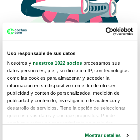
Uso responsable de sus datos
Nosotros y
nuestros 1022 socios
procesamos sus
datos personales, p.ej., su dirección IP, con tecnologías
como las cookies para almacenar y acceder la
Lo sentimos, no sabemos como
información en su dispositivo con el fin de ofrecer
te hemos traido hasta aquí.
publicidad y contenido personalizados, medición de
publicidad y contenido, investigación de audiencia y
desarrollo de servicios. Tiene la opción de seleccionar
Pero puedes encontrar el coche que estás
quién usa sus datos y con qué propósitos. Puede
buscando en alguno de estos enlaces:
cambiar o retirar su consentimiento en cualquier
momento desde la Declaración de cookies o clicando en
Coches nuevos
Mostrar detalles
el Menú de consentimiento.