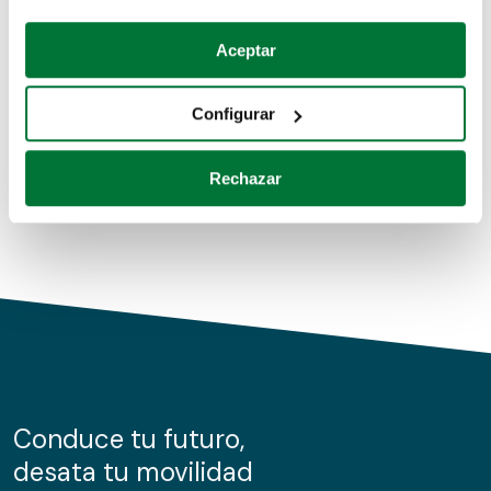
Coches de segunda mano
Si lo permite, también quisiéramos:
Aceptar
Recopilar información sobre su ubicación geográfica
Coches de km0
que puede tener una precisión de varios metros
Configurar
Coches de renting
Identificar su dispositivo analizándolo activamente
para buscar características específicas (huellas
Rechazar
digitales)
Obtenga más información sobre cómo se procesan sus
datos personales y establezca sus preferencias en la
sección de datos
. Puede cambiar o retirar su
consentimiento en cualquier momento en la Declaración
de cookies.
Las cookies de este sitio web se usan para personalizar
el contenido y los anuncios, ofrecer funciones de redes
sociales y analizar el tráfico. Además, compartimos
Conduce tu futuro,
información sobre el uso que haga del sitio web con
desata tu movilidad
nuestros partners de redes sociales, publicidad y análisis