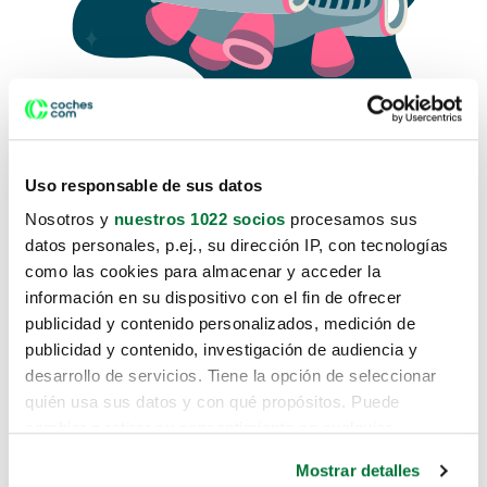
Uso responsable de sus datos
Nosotros y
nuestros 1022 socios
procesamos sus
datos personales, p.ej., su dirección IP, con tecnologías
como las cookies para almacenar y acceder la
Lo sentimos, no sabemos como
información en su dispositivo con el fin de ofrecer
te hemos traido hasta aquí.
publicidad y contenido personalizados, medición de
publicidad y contenido, investigación de audiencia y
desarrollo de servicios. Tiene la opción de seleccionar
Pero puedes encontrar el coche que estás
quién usa sus datos y con qué propósitos. Puede
buscando en alguno de estos enlaces:
cambiar o retirar su consentimiento en cualquier
momento desde la Declaración de cookies o clicando en
Coches nuevos
Mostrar detalles
el Menú de consentimiento.