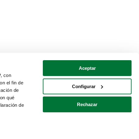
Aceptar
P, con
n el fin de
Configurar
gación de
con qué
Rechazar
laración de
Política de cookies
Contacto
 varios metros