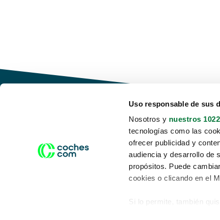
Uso responsable de sus 
Nosotros y
nuestros 1022
tecnologías como las cooki
Conduce tu futuro,
ofrecer publicidad y conte
desata tu movilidad
audiencia y desarrollo de 
propósitos. Puede cambiar
cookies o clicando en el 
Si lo permite, también qui
Acerca de nosotros
Aviso legal
Recopilar información