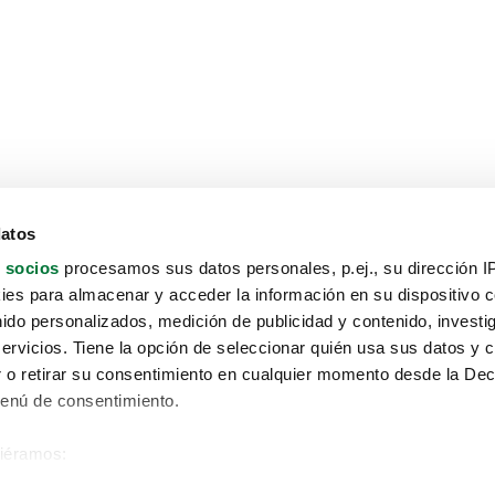
datos
 socios
procesamos sus datos personales, p.ej., su dirección I
es para almacenar y acceder la información en su dispositivo co
nido personalizados, medición de publicidad y contenido, investi
servicios. Tiene la opción de seleccionar quién usa sus datos y 
 o retirar su consentimiento en cualquier momento desde la Dec
Menú de consentimiento.
siéramos:
Aviso protección de datos
 sobre su ubicación geográfica que puede tener una precisión de