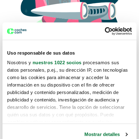
Uso responsable de sus datos
Nosotros y
nuestros 1022 socios
procesamos sus
datos personales, p.ej., su dirección IP, con tecnologías
como las cookies para almacenar y acceder la
Lo sentimos, no sabemos como
información en su dispositivo con el fin de ofrecer
te hemos traido hasta aquí.
publicidad y contenido personalizados, medición de
publicidad y contenido, investigación de audiencia y
desarrollo de servicios. Tiene la opción de seleccionar
Pero puedes encontrar el coche que estás
quién usa sus datos y con qué propósitos. Puede
buscando en alguno de estos enlaces:
cambiar o retirar su consentimiento en cualquier
momento desde la Declaración de cookies o clicando en
Coches nuevos
Mostrar detalles
el Menú de consentimiento.