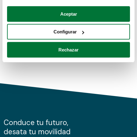
Coches de segunda mano
Si lo permite, también quisiéramos:
Aceptar
Recopilar información sobre su ubicación geográfica
Coches de km0
que puede tener una precisión de varios metros
Configurar
Coches de renting
Identificar su dispositivo analizándolo activamente
para buscar características específicas (huellas
Rechazar
digitales)
Obtenga más información sobre cómo se procesan sus
datos personales y establezca sus preferencias en la
sección de datos
. Puede cambiar o retirar su
consentimiento en cualquier momento en la Declaración
de cookies.
Las cookies de este sitio web se usan para personalizar
el contenido y los anuncios, ofrecer funciones de redes
sociales y analizar el tráfico. Además, compartimos
Conduce tu futuro,
información sobre el uso que haga del sitio web con
desata tu movilidad
nuestros partners de redes sociales, publicidad y análisis