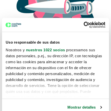
Uso responsable de sus datos
Nosotros y
nuestros 1022 socios
procesamos sus
datos personales, p.ej., su dirección IP, con tecnologías
como las cookies para almacenar y acceder la
Lo sentimos, no sabemos como
información en su dispositivo con el fin de ofrecer
te hemos traido hasta aquí.
publicidad y contenido personalizados, medición de
publicidad y contenido, investigación de audiencia y
desarrollo de servicios. Tiene la opción de seleccionar
Pero puedes encontrar el coche que estás
quién usa sus datos y con qué propósitos. Puede
buscando en alguno de estos enlaces:
cambiar o retirar su consentimiento en cualquier
momento desde la Declaración de cookies o clicando en
Coches nuevos
Mostrar detalles
el Menú de consentimiento.