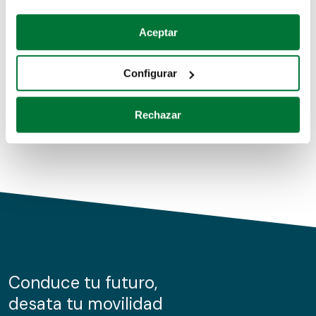
Coches de segunda mano
Si lo permite, también quisiéramos:
Aceptar
Recopilar información sobre su ubicación geográfica
Coches de km0
que puede tener una precisión de varios metros
Configurar
Coches de renting
Identificar su dispositivo analizándolo activamente
para buscar características específicas (huellas
Rechazar
digitales)
Obtenga más información sobre cómo se procesan sus
datos personales y establezca sus preferencias en la
sección de datos
. Puede cambiar o retirar su
consentimiento en cualquier momento en la Declaración
de cookies.
Las cookies de este sitio web se usan para personalizar
el contenido y los anuncios, ofrecer funciones de redes
sociales y analizar el tráfico. Además, compartimos
Conduce tu futuro,
información sobre el uso que haga del sitio web con
desata tu movilidad
nuestros partners de redes sociales, publicidad y análisis