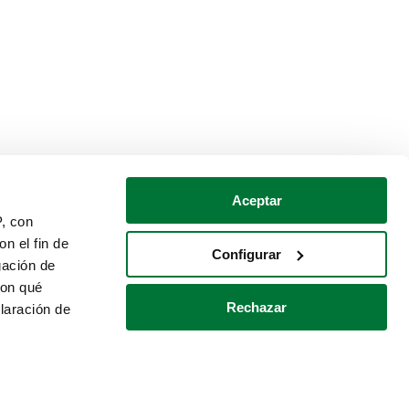
Aceptar
P, con
n el fin de
Configurar
gación de
con qué
Rechazar
laración de
Política de cookies
Contacto
 varios metros