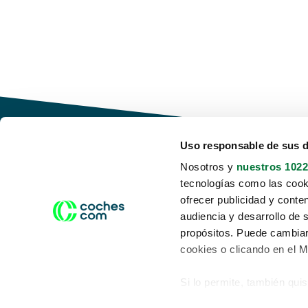
Uso responsable de sus 
Nosotros y
nuestros 1022
tecnologías como las cooki
Conduce tu futuro,
ofrecer publicidad y conte
desata tu movilidad
audiencia y desarrollo de 
propósitos. Puede cambiar
cookies o clicando en el 
Si lo permite, también qui
Acerca de nosotros
Aviso legal
Recopilar información