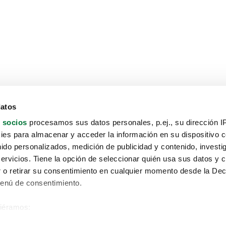
datos
 socios
procesamos sus datos personales, p.ej., su dirección I
es para almacenar y acceder la información en su dispositivo co
nido personalizados, medición de publicidad y contenido, investi
servicios. Tiene la opción de seleccionar quién usa sus datos y 
 o retirar su consentimiento en cualquier momento desde la Dec
Menú de consentimiento.
siéramos:
Aviso protección de datos
 sobre su ubicación geográfica que puede tener una precisión de