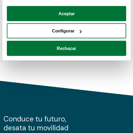
Coches de segunda mano
Si lo permite, también quisiéramos:
Aceptar
Recopilar información sobre su ubicación geográfica
Coches de km0
que puede tener una precisión de varios metros
Configurar
Coches de renting
Identificar su dispositivo analizándolo activamente
para buscar características específicas (huellas
Rechazar
digitales)
Obtenga más información sobre cómo se procesan sus
datos personales y establezca sus preferencias en la
sección de datos
. Puede cambiar o retirar su
consentimiento en cualquier momento en la Declaración
de cookies.
Las cookies de este sitio web se usan para personalizar
el contenido y los anuncios, ofrecer funciones de redes
sociales y analizar el tráfico. Además, compartimos
Conduce tu futuro,
información sobre el uso que haga del sitio web con
desata tu movilidad
nuestros partners de redes sociales, publicidad y análisis