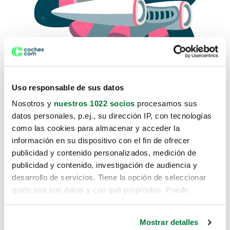
Uso responsable de sus datos
Nosotros y
nuestros 1022 socios
procesamos sus
datos personales, p.ej., su dirección IP, con tecnologías
como las cookies para almacenar y acceder la
Lo sentimos, no sabemos como
información en su dispositivo con el fin de ofrecer
te hemos traido hasta aquí.
publicidad y contenido personalizados, medición de
publicidad y contenido, investigación de audiencia y
desarrollo de servicios. Tiene la opción de seleccionar
Pero puedes encontrar el coche que estás
quién usa sus datos y con qué propósitos. Puede
buscando en alguno de estos enlaces:
cambiar o retirar su consentimiento en cualquier
momento desde la Declaración de cookies o clicando en
Coches nuevos
Mostrar detalles
el Menú de consentimiento.