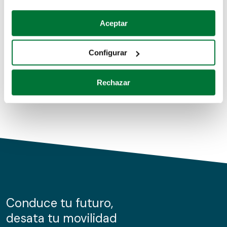
Coches de segunda mano
Si lo permite, también quisiéramos:
Aceptar
Recopilar información sobre su ubicación geográfica
Coches de km0
que puede tener una precisión de varios metros
Configurar
Coches de renting
Identificar su dispositivo analizándolo activamente
para buscar características específicas (huellas
Rechazar
digitales)
Obtenga más información sobre cómo se procesan sus
datos personales y establezca sus preferencias en la
sección de datos
. Puede cambiar o retirar su
consentimiento en cualquier momento en la Declaración
de cookies.
Las cookies de este sitio web se usan para personalizar
el contenido y los anuncios, ofrecer funciones de redes
sociales y analizar el tráfico. Además, compartimos
Conduce tu futuro,
información sobre el uso que haga del sitio web con
desata tu movilidad
nuestros partners de redes sociales, publicidad y análisis