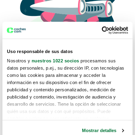
Uso responsable de sus datos
Nosotros y
nuestros 1022 socios
procesamos sus
datos personales, p.ej., su dirección IP, con tecnologías
como las cookies para almacenar y acceder la
Lo sentimos, no sabemos como
información en su dispositivo con el fin de ofrecer
te hemos traido hasta aquí.
publicidad y contenido personalizados, medición de
publicidad y contenido, investigación de audiencia y
desarrollo de servicios. Tiene la opción de seleccionar
Pero puedes encontrar el coche que estás
quién usa sus datos y con qué propósitos. Puede
buscando en alguno de estos enlaces:
cambiar o retirar su consentimiento en cualquier
momento desde la Declaración de cookies o clicando en
Coches nuevos
Mostrar detalles
el Menú de consentimiento.