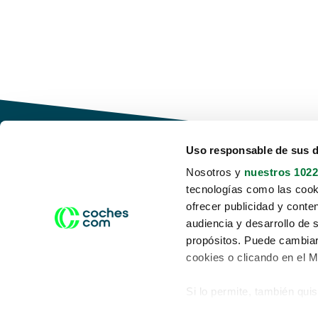
Uso responsable de sus 
Nosotros y
nuestros 1022
tecnologías como las cooki
Conduce tu futuro,
ofrecer publicidad y conte
desata tu movilidad
audiencia y desarrollo de 
propósitos. Puede cambiar
cookies o clicando en el 
Si lo permite, también qui
Acerca de nosotros
Aviso legal
Recopilar información