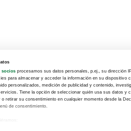
datos
 socios
procesamos sus datos personales, p.ej., su dirección I
es para almacenar y acceder la información en su dispositivo co
nido personalizados, medición de publicidad y contenido, investi
servicios. Tiene la opción de seleccionar quién usa sus datos y 
 o retirar su consentimiento en cualquier momento desde la Dec
Menú de consentimiento.
siéramos:
Aviso protección de datos
 sobre su ubicación geográfica que puede tener una precisión de