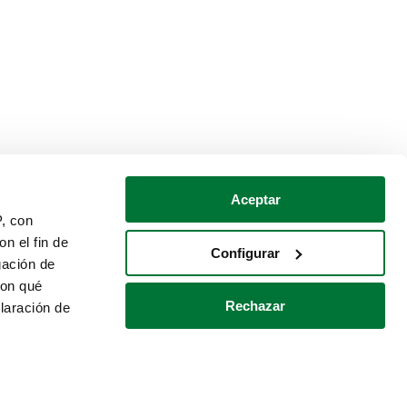
Aceptar
P, con
n el fin de
Configurar
gación de
con qué
Rechazar
laración de
Política de cookies
Contacto
 varios metros