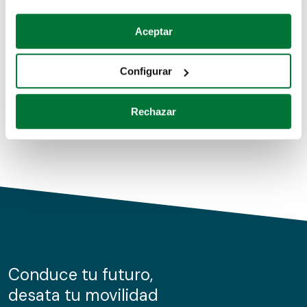
Coches de segunda mano
Si lo permite, también quisiéramos:
Aceptar
Recopilar información sobre su ubicación geográfica
Coches de km0
que puede tener una precisión de varios metros
Configurar
Coches de renting
Identificar su dispositivo analizándolo activamente
para buscar características específicas (huellas
Rechazar
digitales)
Obtenga más información sobre cómo se procesan sus
datos personales y establezca sus preferencias en la
sección de datos
. Puede cambiar o retirar su
consentimiento en cualquier momento en la Declaración
de cookies.
Las cookies de este sitio web se usan para personalizar
el contenido y los anuncios, ofrecer funciones de redes
sociales y analizar el tráfico. Además, compartimos
Conduce tu futuro,
información sobre el uso que haga del sitio web con
desata tu movilidad
nuestros partners de redes sociales, publicidad y análisis