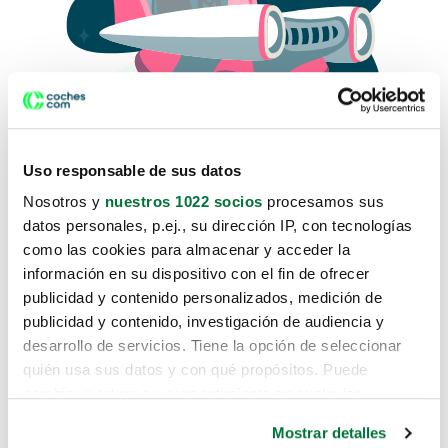
Uso responsable de sus datos
Nosotros y
nuestros 1022 socios
procesamos sus
datos personales, p.ej., su dirección IP, con tecnologías
como las cookies para almacenar y acceder la
Lo sentimos, no sabemos como
información en su dispositivo con el fin de ofrecer
te hemos traido hasta aquí.
publicidad y contenido personalizados, medición de
publicidad y contenido, investigación de audiencia y
desarrollo de servicios. Tiene la opción de seleccionar
Pero puedes encontrar el coche que estás
quién usa sus datos y con qué propósitos. Puede
buscando en alguno de estos enlaces:
cambiar o retirar su consentimiento en cualquier
momento desde la Declaración de cookies o clicando en
Coches nuevos
Mostrar detalles
el Menú de consentimiento.