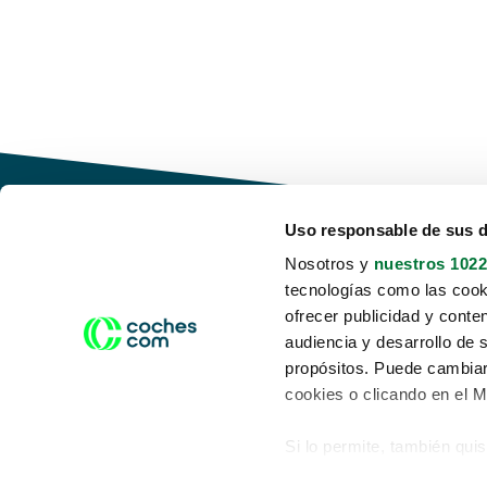
Uso responsable de sus 
Nosotros y
nuestros 1022
tecnologías como las cooki
Conduce tu futuro,
ofrecer publicidad y conte
desata tu movilidad
audiencia y desarrollo de 
propósitos. Puede cambiar
cookies o clicando en el 
Si lo permite, también qui
Acerca de nosotros
Aviso legal
Recopilar información