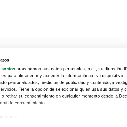
datos
 socios
procesamos sus datos personales, p.ej., su dirección I
es para almacenar y acceder la información en su dispositivo co
nido personalizados, medición de publicidad y contenido, investi
servicios. Tiene la opción de seleccionar quién usa sus datos y 
 o retirar su consentimiento en cualquier momento desde la Dec
Menú de consentimiento.
siéramos:
Aviso protección de datos
 sobre su ubicación geográfica que puede tener una precisión de