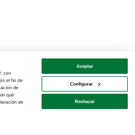
Aceptar
P, con
n el fin de
Configurar
gación de
con qué
Rechazar
laración de
Política de cookies
Contacto
 varios metros