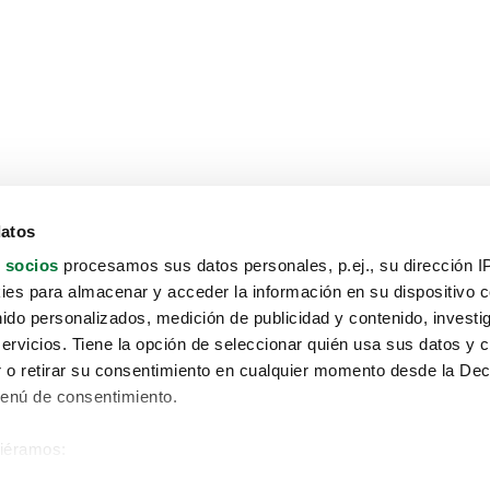
datos
 socios
procesamos sus datos personales, p.ej., su dirección I
es para almacenar y acceder la información en su dispositivo co
nido personalizados, medición de publicidad y contenido, investi
servicios. Tiene la opción de seleccionar quién usa sus datos y 
 o retirar su consentimiento en cualquier momento desde la Dec
Menú de consentimiento.
siéramos:
Aviso protección de datos
 sobre su ubicación geográfica que puede tener una precisión de