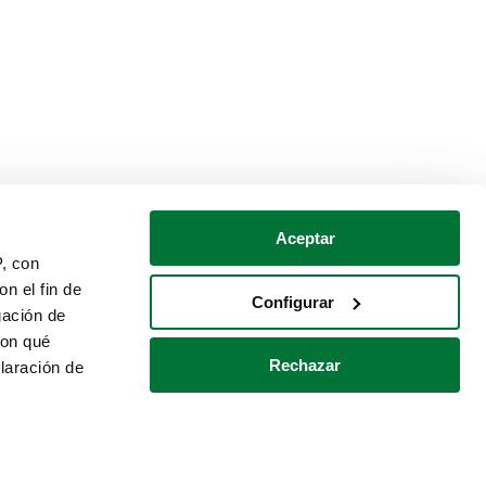
Aceptar
P, con
n el fin de
Configurar
gación de
con qué
Rechazar
laración de
Política de cookies
Contacto
 varios metros