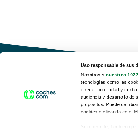
Uso responsable de sus 
Nosotros y
nuestros 1022
tecnologías como las cooki
Conduce tu futuro,
ofrecer publicidad y conte
desata tu movilidad
audiencia y desarrollo de 
propósitos. Puede cambiar
cookies o clicando en el 
Si lo permite, también qui
Acerca de nosotros
Aviso legal
Recopilar información