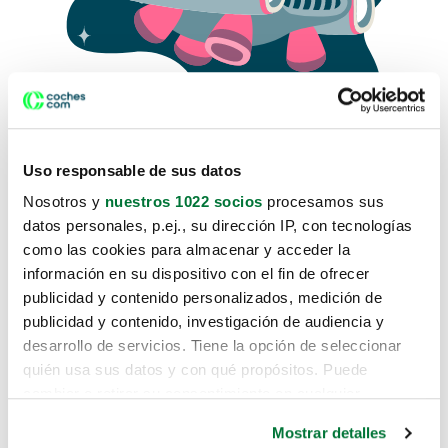
Uso responsable de sus datos
Nosotros y
nuestros 1022 socios
procesamos sus
datos personales, p.ej., su dirección IP, con tecnologías
como las cookies para almacenar y acceder la
Lo sentimos, no sabemos como
información en su dispositivo con el fin de ofrecer
te hemos traido hasta aquí.
publicidad y contenido personalizados, medición de
publicidad y contenido, investigación de audiencia y
desarrollo de servicios. Tiene la opción de seleccionar
Pero puedes encontrar el coche que estás
quién usa sus datos y con qué propósitos. Puede
buscando en alguno de estos enlaces:
cambiar o retirar su consentimiento en cualquier
momento desde la Declaración de cookies o clicando en
Coches nuevos
Mostrar detalles
el Menú de consentimiento.