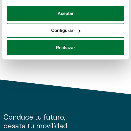
Coches de segunda mano
Si lo permite, también quisiéramos:
Aceptar
Recopilar información sobre su ubicación geográfica
Coches de km0
que puede tener una precisión de varios metros
Configurar
Coches de renting
Identificar su dispositivo analizándolo activamente
para buscar características específicas (huellas
Rechazar
digitales)
Obtenga más información sobre cómo se procesan sus
datos personales y establezca sus preferencias en la
sección de datos
. Puede cambiar o retirar su
consentimiento en cualquier momento en la Declaración
de cookies.
Las cookies de este sitio web se usan para personalizar
el contenido y los anuncios, ofrecer funciones de redes
sociales y analizar el tráfico. Además, compartimos
Conduce tu futuro,
información sobre el uso que haga del sitio web con
desata tu movilidad
nuestros partners de redes sociales, publicidad y análisis