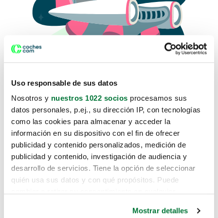
Uso responsable de sus datos
Nosotros y
nuestros 1022 socios
procesamos sus
datos personales, p.ej., su dirección IP, con tecnologías
como las cookies para almacenar y acceder la
Lo sentimos, no sabemos como
información en su dispositivo con el fin de ofrecer
te hemos traido hasta aquí.
publicidad y contenido personalizados, medición de
publicidad y contenido, investigación de audiencia y
desarrollo de servicios. Tiene la opción de seleccionar
Pero puedes encontrar el coche que estás
quién usa sus datos y con qué propósitos. Puede
buscando en alguno de estos enlaces:
cambiar o retirar su consentimiento en cualquier
momento desde la Declaración de cookies o clicando en
Coches nuevos
Mostrar detalles
el Menú de consentimiento.