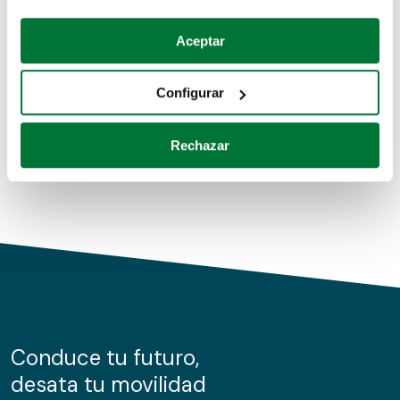
Coches de segunda mano
Si lo permite, también quisiéramos:
Aceptar
Recopilar información sobre su ubicación geográfica
Coches de km0
que puede tener una precisión de varios metros
Configurar
Coches de renting
Identificar su dispositivo analizándolo activamente
para buscar características específicas (huellas
Rechazar
digitales)
Obtenga más información sobre cómo se procesan sus
datos personales y establezca sus preferencias en la
sección de datos
. Puede cambiar o retirar su
consentimiento en cualquier momento en la Declaración
de cookies.
Las cookies de este sitio web se usan para personalizar
el contenido y los anuncios, ofrecer funciones de redes
sociales y analizar el tráfico. Además, compartimos
Conduce tu futuro,
información sobre el uso que haga del sitio web con
desata tu movilidad
nuestros partners de redes sociales, publicidad y análisis