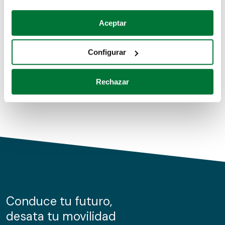
Coches de segunda mano
Si lo permite, también quisiéramos:
Aceptar
Recopilar información sobre su ubicación geográfica
Coches de km0
que puede tener una precisión de varios metros
Configurar
Coches de renting
Identificar su dispositivo analizándolo activamente
para buscar características específicas (huellas
Rechazar
digitales)
Obtenga más información sobre cómo se procesan sus
datos personales y establezca sus preferencias en la
sección de datos
. Puede cambiar o retirar su
consentimiento en cualquier momento en la Declaración
de cookies.
Las cookies de este sitio web se usan para personalizar
el contenido y los anuncios, ofrecer funciones de redes
sociales y analizar el tráfico. Además, compartimos
Conduce tu futuro,
información sobre el uso que haga del sitio web con
desata tu movilidad
nuestros partners de redes sociales, publicidad y análisis