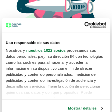
Uso responsable de sus datos
Nosotros y
nuestros 1022 socios
procesamos sus
datos personales, p.ej., su dirección IP, con tecnologías
como las cookies para almacenar y acceder la
Lo sentimos, no sabemos como
información en su dispositivo con el fin de ofrecer
te hemos traido hasta aquí.
publicidad y contenido personalizados, medición de
publicidad y contenido, investigación de audiencia y
desarrollo de servicios. Tiene la opción de seleccionar
Pero puedes encontrar el coche que estás
quién usa sus datos y con qué propósitos. Puede
buscando en alguno de estos enlaces:
cambiar o retirar su consentimiento en cualquier
momento desde la Declaración de cookies o clicando en
Coches nuevos
Mostrar detalles
el Menú de consentimiento.