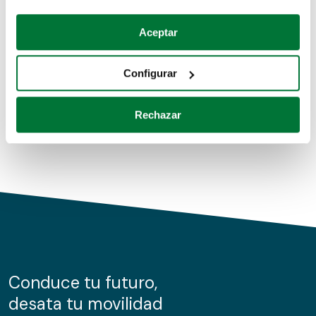
Coches de segunda mano
Si lo permite, también quisiéramos:
Aceptar
Recopilar información sobre su ubicación geográfica
Coches de km0
que puede tener una precisión de varios metros
Configurar
Coches de renting
Identificar su dispositivo analizándolo activamente
para buscar características específicas (huellas
Rechazar
digitales)
Obtenga más información sobre cómo se procesan sus
datos personales y establezca sus preferencias en la
sección de datos
. Puede cambiar o retirar su
consentimiento en cualquier momento en la Declaración
de cookies.
Las cookies de este sitio web se usan para personalizar
el contenido y los anuncios, ofrecer funciones de redes
sociales y analizar el tráfico. Además, compartimos
Conduce tu futuro,
información sobre el uso que haga del sitio web con
desata tu movilidad
nuestros partners de redes sociales, publicidad y análisis