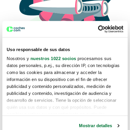
Uso responsable de sus datos
Nosotros y
nuestros 1022 socios
procesamos sus
datos personales, p.ej., su dirección IP, con tecnologías
como las cookies para almacenar y acceder la
Lo sentimos, no sabemos como
información en su dispositivo con el fin de ofrecer
te hemos traido hasta aquí.
publicidad y contenido personalizados, medición de
publicidad y contenido, investigación de audiencia y
desarrollo de servicios. Tiene la opción de seleccionar
Pero puedes encontrar el coche que estás
quién usa sus datos y con qué propósitos. Puede
buscando en alguno de estos enlaces:
cambiar o retirar su consentimiento en cualquier
momento desde la Declaración de cookies o clicando en
Coches nuevos
Mostrar detalles
el Menú de consentimiento.