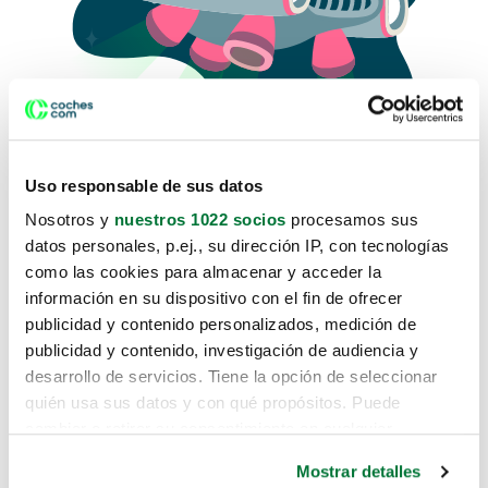
Uso responsable de sus datos
Nosotros y
nuestros 1022 socios
procesamos sus
datos personales, p.ej., su dirección IP, con tecnologías
como las cookies para almacenar y acceder la
Lo sentimos, no sabemos como
información en su dispositivo con el fin de ofrecer
te hemos traido hasta aquí.
publicidad y contenido personalizados, medición de
publicidad y contenido, investigación de audiencia y
desarrollo de servicios. Tiene la opción de seleccionar
Pero puedes encontrar el coche que estás
quién usa sus datos y con qué propósitos. Puede
buscando en alguno de estos enlaces:
cambiar o retirar su consentimiento en cualquier
momento desde la Declaración de cookies o clicando en
Coches nuevos
Mostrar detalles
el Menú de consentimiento.