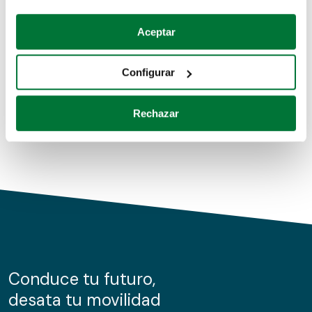
Coches de segunda mano
Si lo permite, también quisiéramos:
Aceptar
Recopilar información sobre su ubicación geográfica
Coches de km0
que puede tener una precisión de varios metros
Configurar
Coches de renting
Identificar su dispositivo analizándolo activamente
para buscar características específicas (huellas
Rechazar
digitales)
Obtenga más información sobre cómo se procesan sus
datos personales y establezca sus preferencias en la
sección de datos
. Puede cambiar o retirar su
consentimiento en cualquier momento en la Declaración
de cookies.
Las cookies de este sitio web se usan para personalizar
el contenido y los anuncios, ofrecer funciones de redes
sociales y analizar el tráfico. Además, compartimos
Conduce tu futuro,
información sobre el uso que haga del sitio web con
desata tu movilidad
nuestros partners de redes sociales, publicidad y análisis