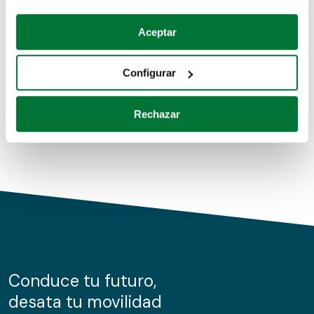
Coches de segunda mano
Si lo permite, también quisiéramos:
Aceptar
Recopilar información sobre su ubicación geográfica
Coches de km0
que puede tener una precisión de varios metros
Configurar
Coches de renting
Identificar su dispositivo analizándolo activamente
para buscar características específicas (huellas
Rechazar
digitales)
Obtenga más información sobre cómo se procesan sus
datos personales y establezca sus preferencias en la
sección de datos
. Puede cambiar o retirar su
consentimiento en cualquier momento en la Declaración
de cookies.
Las cookies de este sitio web se usan para personalizar
el contenido y los anuncios, ofrecer funciones de redes
sociales y analizar el tráfico. Además, compartimos
Conduce tu futuro,
información sobre el uso que haga del sitio web con
desata tu movilidad
nuestros partners de redes sociales, publicidad y análisis