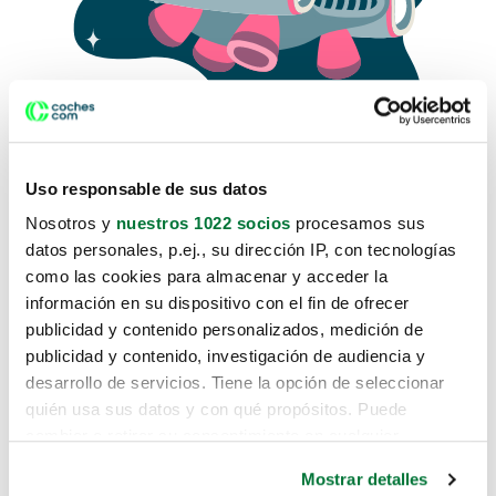
Uso responsable de sus datos
Nosotros y
nuestros 1022 socios
procesamos sus
datos personales, p.ej., su dirección IP, con tecnologías
como las cookies para almacenar y acceder la
Lo sentimos, no sabemos como
información en su dispositivo con el fin de ofrecer
te hemos traido hasta aquí.
publicidad y contenido personalizados, medición de
publicidad y contenido, investigación de audiencia y
desarrollo de servicios. Tiene la opción de seleccionar
Pero puedes encontrar el coche que estás
quién usa sus datos y con qué propósitos. Puede
buscando en alguno de estos enlaces:
cambiar o retirar su consentimiento en cualquier
momento desde la Declaración de cookies o clicando en
Coches nuevos
Mostrar detalles
el Menú de consentimiento.