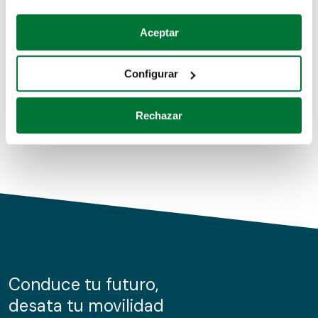
Coches de segunda mano
Si lo permite, también quisiéramos:
Aceptar
Recopilar información sobre su ubicación geográfica
Coches de km0
que puede tener una precisión de varios metros
Configurar
Coches de renting
Identificar su dispositivo analizándolo activamente
para buscar características específicas (huellas
Rechazar
digitales)
Obtenga más información sobre cómo se procesan sus
datos personales y establezca sus preferencias en la
sección de datos
. Puede cambiar o retirar su
consentimiento en cualquier momento en la Declaración
de cookies.
Las cookies de este sitio web se usan para personalizar
el contenido y los anuncios, ofrecer funciones de redes
sociales y analizar el tráfico. Además, compartimos
Conduce tu futuro,
información sobre el uso que haga del sitio web con
desata tu movilidad
nuestros partners de redes sociales, publicidad y análisis