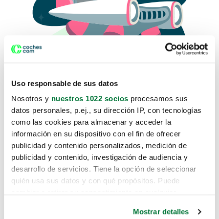
Uso responsable de sus datos
Nosotros y
nuestros 1022 socios
procesamos sus
datos personales, p.ej., su dirección IP, con tecnologías
como las cookies para almacenar y acceder la
Lo sentimos, no sabemos como
información en su dispositivo con el fin de ofrecer
te hemos traido hasta aquí.
publicidad y contenido personalizados, medición de
publicidad y contenido, investigación de audiencia y
desarrollo de servicios. Tiene la opción de seleccionar
Pero puedes encontrar el coche que estás
quién usa sus datos y con qué propósitos. Puede
buscando en alguno de estos enlaces:
cambiar o retirar su consentimiento en cualquier
momento desde la Declaración de cookies o clicando en
Coches nuevos
Mostrar detalles
el Menú de consentimiento.