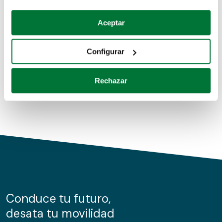
Coches de segunda mano
Si lo permite, también quisiéramos:
Aceptar
Recopilar información sobre su ubicación geográfica
Coches de km0
que puede tener una precisión de varios metros
Configurar
Coches de renting
Identificar su dispositivo analizándolo activamente
para buscar características específicas (huellas
Rechazar
digitales)
Obtenga más información sobre cómo se procesan sus
datos personales y establezca sus preferencias en la
sección de datos
. Puede cambiar o retirar su
consentimiento en cualquier momento en la Declaración
de cookies.
Las cookies de este sitio web se usan para personalizar
el contenido y los anuncios, ofrecer funciones de redes
sociales y analizar el tráfico. Además, compartimos
Conduce tu futuro,
información sobre el uso que haga del sitio web con
desata tu movilidad
nuestros partners de redes sociales, publicidad y análisis