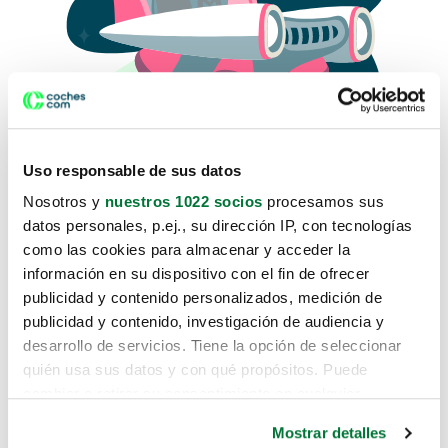
Uso responsable de sus datos
Nosotros y
nuestros 1022 socios
procesamos sus
datos personales, p.ej., su dirección IP, con tecnologías
como las cookies para almacenar y acceder la
Lo sentimos, no sabemos como
información en su dispositivo con el fin de ofrecer
te hemos traido hasta aquí.
publicidad y contenido personalizados, medición de
publicidad y contenido, investigación de audiencia y
desarrollo de servicios. Tiene la opción de seleccionar
Pero puedes encontrar el coche que estás
quién usa sus datos y con qué propósitos. Puede
buscando en alguno de estos enlaces:
cambiar o retirar su consentimiento en cualquier
momento desde la Declaración de cookies o clicando en
Coches nuevos
Mostrar detalles
el Menú de consentimiento.