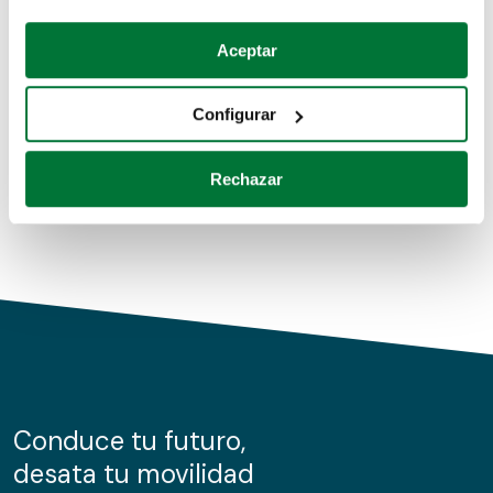
Coches de segunda mano
Si lo permite, también quisiéramos:
Aceptar
Recopilar información sobre su ubicación geográfica
Coches de km0
que puede tener una precisión de varios metros
Configurar
Coches de renting
Identificar su dispositivo analizándolo activamente
para buscar características específicas (huellas
Rechazar
digitales)
Obtenga más información sobre cómo se procesan sus
datos personales y establezca sus preferencias en la
sección de datos
. Puede cambiar o retirar su
consentimiento en cualquier momento en la Declaración
de cookies.
Las cookies de este sitio web se usan para personalizar
el contenido y los anuncios, ofrecer funciones de redes
sociales y analizar el tráfico. Además, compartimos
Conduce tu futuro,
información sobre el uso que haga del sitio web con
desata tu movilidad
nuestros partners de redes sociales, publicidad y análisis