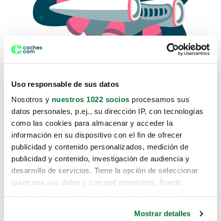
Uso responsable de sus datos
Nosotros y
nuestros 1022 socios
procesamos sus
datos personales, p.ej., su dirección IP, con tecnologías
como las cookies para almacenar y acceder la
Lo sentimos, no sabemos como
información en su dispositivo con el fin de ofrecer
te hemos traido hasta aquí.
publicidad y contenido personalizados, medición de
publicidad y contenido, investigación de audiencia y
desarrollo de servicios. Tiene la opción de seleccionar
Pero puedes encontrar el coche que estás
quién usa sus datos y con qué propósitos. Puede
buscando en alguno de estos enlaces:
cambiar o retirar su consentimiento en cualquier
momento desde la Declaración de cookies o clicando en
Coches nuevos
Mostrar detalles
el Menú de consentimiento.