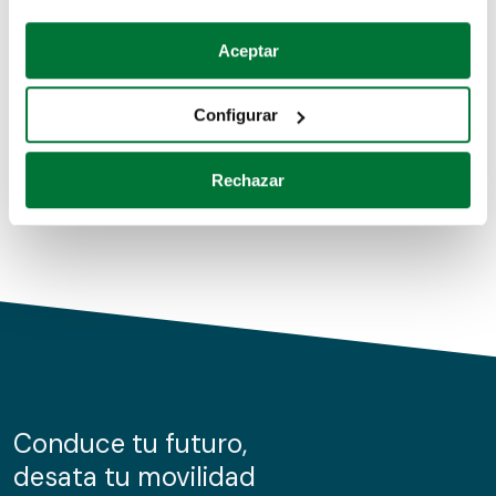
Coches de segunda mano
Si lo permite, también quisiéramos:
Aceptar
Recopilar información sobre su ubicación geográfica
Coches de km0
que puede tener una precisión de varios metros
Configurar
Coches de renting
Identificar su dispositivo analizándolo activamente
para buscar características específicas (huellas
Rechazar
digitales)
Obtenga más información sobre cómo se procesan sus
datos personales y establezca sus preferencias en la
sección de datos
. Puede cambiar o retirar su
consentimiento en cualquier momento en la Declaración
de cookies.
Las cookies de este sitio web se usan para personalizar
el contenido y los anuncios, ofrecer funciones de redes
sociales y analizar el tráfico. Además, compartimos
Conduce tu futuro,
información sobre el uso que haga del sitio web con
desata tu movilidad
nuestros partners de redes sociales, publicidad y análisis