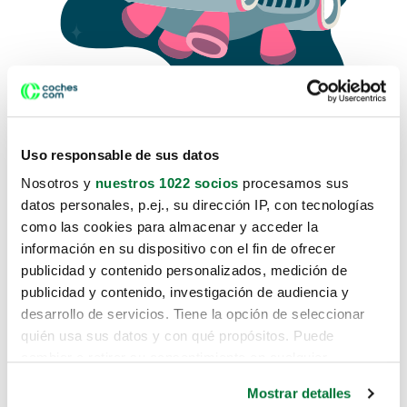
Uso responsable de sus datos
Nosotros y
nuestros 1022 socios
procesamos sus
datos personales, p.ej., su dirección IP, con tecnologías
como las cookies para almacenar y acceder la
Lo sentimos, no sabemos como
información en su dispositivo con el fin de ofrecer
te hemos traido hasta aquí.
publicidad y contenido personalizados, medición de
publicidad y contenido, investigación de audiencia y
desarrollo de servicios. Tiene la opción de seleccionar
Pero puedes encontrar el coche que estás
quién usa sus datos y con qué propósitos. Puede
buscando en alguno de estos enlaces:
cambiar o retirar su consentimiento en cualquier
momento desde la Declaración de cookies o clicando en
Coches nuevos
Mostrar detalles
el Menú de consentimiento.