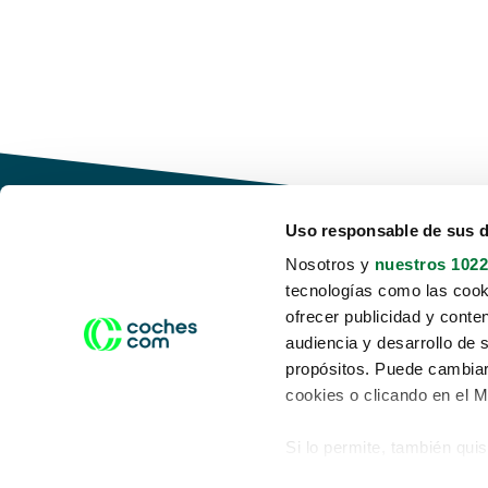
Uso responsable de sus 
Nosotros y
nuestros 1022
tecnologías como las cooki
Conduce tu futuro,
ofrecer publicidad y conte
desata tu movilidad
audiencia y desarrollo de 
propósitos. Puede cambiar
cookies o clicando en el 
Si lo permite, también qui
Acerca de nosotros
Aviso legal
Recopilar información