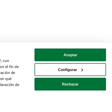
Aceptar
P, con
n el fin de
Configurar
gación de
con qué
Rechazar
laración de
Política de cookies
Contacto
 varios metros