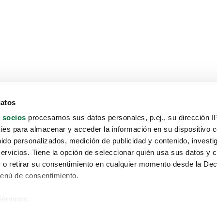
datos
 socios
procesamos sus datos personales, p.ej., su dirección I
es para almacenar y acceder la información en su dispositivo co
nido personalizados, medición de publicidad y contenido, investi
servicios. Tiene la opción de seleccionar quién usa sus datos y 
 o retirar su consentimiento en cualquier momento desde la Dec
Menú de consentimiento.
siéramos:
Aviso protección de datos
 sobre su ubicación geográfica que puede tener una precisión de