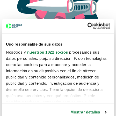
Uso responsable de sus datos
Nosotros y
nuestros 1022 socios
procesamos sus
datos personales, p.ej., su dirección IP, con tecnologías
como las cookies para almacenar y acceder la
Lo sentimos, no sabemos como
información en su dispositivo con el fin de ofrecer
te hemos traido hasta aquí.
publicidad y contenido personalizados, medición de
publicidad y contenido, investigación de audiencia y
desarrollo de servicios. Tiene la opción de seleccionar
Pero puedes encontrar el coche que estás
quién usa sus datos y con qué propósitos. Puede
buscando en alguno de estos enlaces:
cambiar o retirar su consentimiento en cualquier
momento desde la Declaración de cookies o clicando en
Coches nuevos
Mostrar detalles
el Menú de consentimiento.