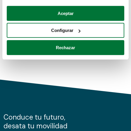
Coches de segunda mano
Si lo permite, también quisiéramos:
Aceptar
Recopilar información sobre su ubicación geográfica
Coches de km0
que puede tener una precisión de varios metros
Configurar
Coches de renting
Identificar su dispositivo analizándolo activamente
para buscar características específicas (huellas
Rechazar
digitales)
Obtenga más información sobre cómo se procesan sus
datos personales y establezca sus preferencias en la
sección de datos
. Puede cambiar o retirar su
consentimiento en cualquier momento en la Declaración
de cookies.
Las cookies de este sitio web se usan para personalizar
el contenido y los anuncios, ofrecer funciones de redes
sociales y analizar el tráfico. Además, compartimos
Conduce tu futuro,
información sobre el uso que haga del sitio web con
desata tu movilidad
nuestros partners de redes sociales, publicidad y análisis