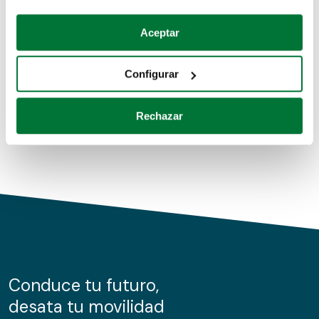
Coches de segunda mano
Si lo permite, también quisiéramos:
Aceptar
Recopilar información sobre su ubicación geográfica
Coches de km0
que puede tener una precisión de varios metros
Configurar
Coches de renting
Identificar su dispositivo analizándolo activamente
para buscar características específicas (huellas
Rechazar
digitales)
Obtenga más información sobre cómo se procesan sus
datos personales y establezca sus preferencias en la
sección de datos
. Puede cambiar o retirar su
consentimiento en cualquier momento en la Declaración
de cookies.
Las cookies de este sitio web se usan para personalizar
el contenido y los anuncios, ofrecer funciones de redes
sociales y analizar el tráfico. Además, compartimos
Conduce tu futuro,
información sobre el uso que haga del sitio web con
desata tu movilidad
nuestros partners de redes sociales, publicidad y análisis