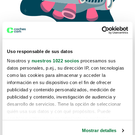
Uso responsable de sus datos
Nosotros y
nuestros 1022 socios
procesamos sus
datos personales, p.ej., su dirección IP, con tecnologías
como las cookies para almacenar y acceder la
Lo sentimos, no sabemos como
información en su dispositivo con el fin de ofrecer
te hemos traido hasta aquí.
publicidad y contenido personalizados, medición de
publicidad y contenido, investigación de audiencia y
desarrollo de servicios. Tiene la opción de seleccionar
Pero puedes encontrar el coche que estás
quién usa sus datos y con qué propósitos. Puede
buscando en alguno de estos enlaces:
cambiar o retirar su consentimiento en cualquier
momento desde la Declaración de cookies o clicando en
Coches nuevos
Mostrar detalles
el Menú de consentimiento.