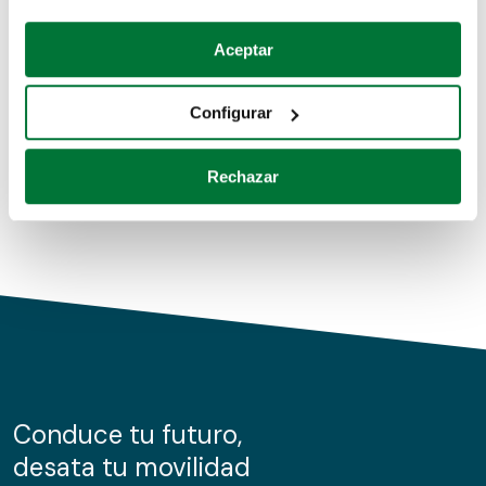
Coches de segunda mano
Si lo permite, también quisiéramos:
Aceptar
Recopilar información sobre su ubicación geográfica
Coches de km0
que puede tener una precisión de varios metros
Configurar
Coches de renting
Identificar su dispositivo analizándolo activamente
para buscar características específicas (huellas
Rechazar
digitales)
Obtenga más información sobre cómo se procesan sus
datos personales y establezca sus preferencias en la
sección de datos
. Puede cambiar o retirar su
consentimiento en cualquier momento en la Declaración
de cookies.
Las cookies de este sitio web se usan para personalizar
el contenido y los anuncios, ofrecer funciones de redes
sociales y analizar el tráfico. Además, compartimos
Conduce tu futuro,
información sobre el uso que haga del sitio web con
desata tu movilidad
nuestros partners de redes sociales, publicidad y análisis