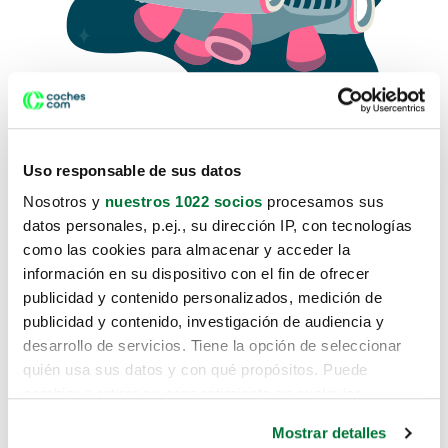
Uso responsable de sus datos
Nosotros y
nuestros 1022 socios
procesamos sus
datos personales, p.ej., su dirección IP, con tecnologías
como las cookies para almacenar y acceder la
Lo sentimos, no sabemos como
información en su dispositivo con el fin de ofrecer
te hemos traido hasta aquí.
publicidad y contenido personalizados, medición de
publicidad y contenido, investigación de audiencia y
desarrollo de servicios. Tiene la opción de seleccionar
Pero puedes encontrar el coche que estás
quién usa sus datos y con qué propósitos. Puede
buscando en alguno de estos enlaces:
cambiar o retirar su consentimiento en cualquier
momento desde la Declaración de cookies o clicando en
Coches nuevos
Mostrar detalles
el Menú de consentimiento.