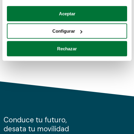
Coches de segunda mano
Si lo permite, también quisiéramos:
Aceptar
Recopilar información sobre su ubicación geográfica
Coches de km0
que puede tener una precisión de varios metros
Configurar
Coches de renting
Identificar su dispositivo analizándolo activamente
para buscar características específicas (huellas
Rechazar
digitales)
Obtenga más información sobre cómo se procesan sus
datos personales y establezca sus preferencias en la
sección de datos
. Puede cambiar o retirar su
consentimiento en cualquier momento en la Declaración
de cookies.
Las cookies de este sitio web se usan para personalizar
el contenido y los anuncios, ofrecer funciones de redes
sociales y analizar el tráfico. Además, compartimos
Conduce tu futuro,
información sobre el uso que haga del sitio web con
desata tu movilidad
nuestros partners de redes sociales, publicidad y análisis