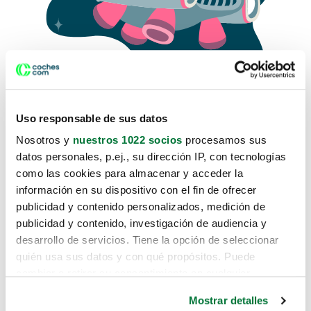
Uso responsable de sus datos
Nosotros y
nuestros 1022 socios
procesamos sus
datos personales, p.ej., su dirección IP, con tecnologías
como las cookies para almacenar y acceder la
Lo sentimos, no sabemos como
información en su dispositivo con el fin de ofrecer
te hemos traido hasta aquí.
publicidad y contenido personalizados, medición de
publicidad y contenido, investigación de audiencia y
desarrollo de servicios. Tiene la opción de seleccionar
Pero puedes encontrar el coche que estás
quién usa sus datos y con qué propósitos. Puede
buscando en alguno de estos enlaces:
cambiar o retirar su consentimiento en cualquier
momento desde la Declaración de cookies o clicando en
Coches nuevos
Mostrar detalles
el Menú de consentimiento.