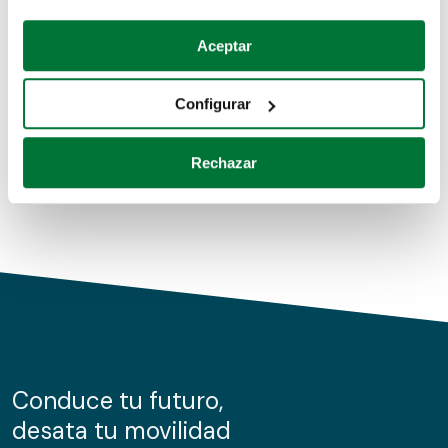
Coches de segunda mano
Si lo permite, también quisiéramos:
Aceptar
Recopilar información sobre su ubicación geográfica
Coches de km0
que puede tener una precisión de varios metros
Configurar
Coches de renting
Identificar su dispositivo analizándolo activamente
para buscar características específicas (huellas
Rechazar
digitales)
Obtenga más información sobre cómo se procesan sus
datos personales y establezca sus preferencias en la
sección de datos
. Puede cambiar o retirar su
consentimiento en cualquier momento en la Declaración
de cookies.
Las cookies de este sitio web se usan para personalizar
el contenido y los anuncios, ofrecer funciones de redes
sociales y analizar el tráfico. Además, compartimos
Conduce tu futuro,
información sobre el uso que haga del sitio web con
desata tu movilidad
nuestros partners de redes sociales, publicidad y análisis