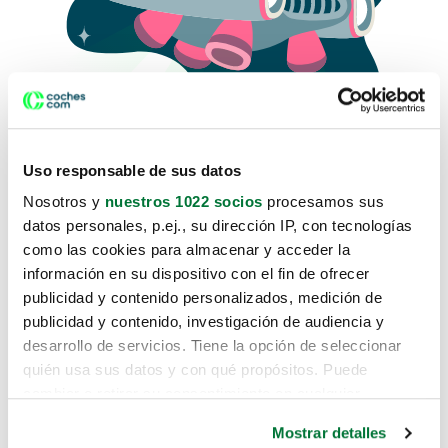
Uso responsable de sus datos
Nosotros y
nuestros 1022 socios
procesamos sus
datos personales, p.ej., su dirección IP, con tecnologías
como las cookies para almacenar y acceder la
Lo sentimos, no sabemos como
información en su dispositivo con el fin de ofrecer
te hemos traido hasta aquí.
publicidad y contenido personalizados, medición de
publicidad y contenido, investigación de audiencia y
desarrollo de servicios. Tiene la opción de seleccionar
Pero puedes encontrar el coche que estás
quién usa sus datos y con qué propósitos. Puede
buscando en alguno de estos enlaces:
cambiar o retirar su consentimiento en cualquier
momento desde la Declaración de cookies o clicando en
Coches nuevos
Mostrar detalles
el Menú de consentimiento.