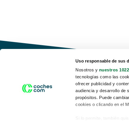
Uso responsable de sus 
Nosotros y
nuestros 1022
tecnologías como las cooki
Conduce tu futuro,
ofrecer publicidad y conte
desata tu movilidad
audiencia y desarrollo de 
propósitos. Puede cambiar
cookies o clicando en el 
Si lo permite, también qui
Acerca de nosotros
Aviso legal
Recopilar información