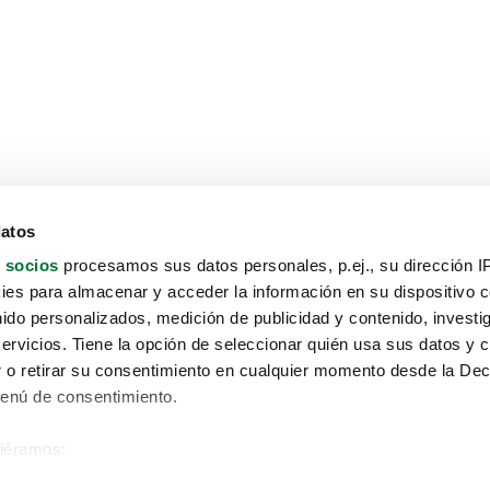
datos
 socios
procesamos sus datos personales, p.ej., su dirección I
es para almacenar y acceder la información en su dispositivo co
nido personalizados, medición de publicidad y contenido, investi
servicios. Tiene la opción de seleccionar quién usa sus datos y 
 o retirar su consentimiento en cualquier momento desde la Dec
Menú de consentimiento.
siéramos:
Aviso protección de datos
 sobre su ubicación geográfica que puede tener una precisión de