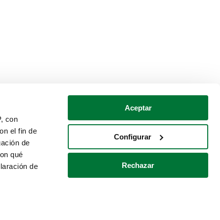
Aceptar
P, con
n el fin de
Configurar
gación de
con qué
Rechazar
laración de
Política de cookies
Contacto
 varios metros