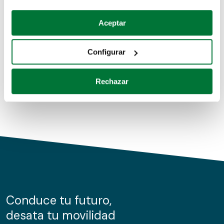
Coches de segunda mano
Si lo permite, también quisiéramos:
Aceptar
Recopilar información sobre su ubicación geográfica
Coches de km0
que puede tener una precisión de varios metros
Configurar
Coches de renting
Identificar su dispositivo analizándolo activamente
para buscar características específicas (huellas
Rechazar
digitales)
Obtenga más información sobre cómo se procesan sus
datos personales y establezca sus preferencias en la
sección de datos
. Puede cambiar o retirar su
consentimiento en cualquier momento en la Declaración
de cookies.
Las cookies de este sitio web se usan para personalizar
el contenido y los anuncios, ofrecer funciones de redes
sociales y analizar el tráfico. Además, compartimos
Conduce tu futuro,
información sobre el uso que haga del sitio web con
desata tu movilidad
nuestros partners de redes sociales, publicidad y análisis