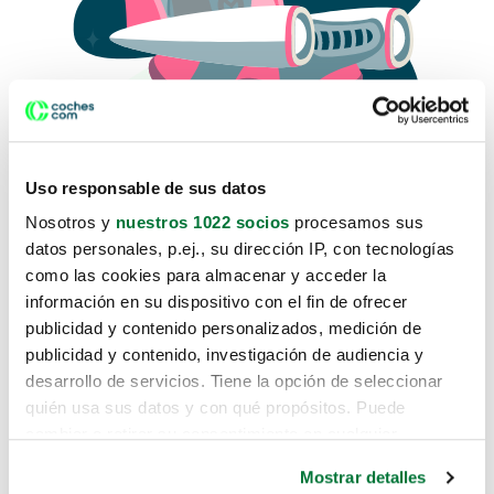
Uso responsable de sus datos
Nosotros y
nuestros 1022 socios
procesamos sus
datos personales, p.ej., su dirección IP, con tecnologías
como las cookies para almacenar y acceder la
Lo sentimos, no sabemos como
información en su dispositivo con el fin de ofrecer
te hemos traido hasta aquí.
publicidad y contenido personalizados, medición de
publicidad y contenido, investigación de audiencia y
desarrollo de servicios. Tiene la opción de seleccionar
Pero puedes encontrar el coche que estás
quién usa sus datos y con qué propósitos. Puede
buscando en alguno de estos enlaces:
cambiar o retirar su consentimiento en cualquier
momento desde la Declaración de cookies o clicando en
Coches nuevos
Mostrar detalles
el Menú de consentimiento.