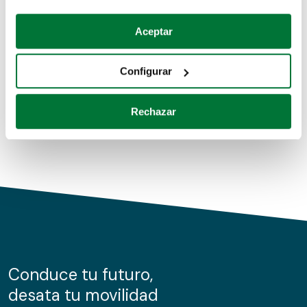
Coches de segunda mano
Si lo permite, también quisiéramos:
Aceptar
Recopilar información sobre su ubicación geográfica
Coches de km0
que puede tener una precisión de varios metros
Configurar
Coches de renting
Identificar su dispositivo analizándolo activamente
para buscar características específicas (huellas
Rechazar
digitales)
Obtenga más información sobre cómo se procesan sus
datos personales y establezca sus preferencias en la
sección de datos
. Puede cambiar o retirar su
consentimiento en cualquier momento en la Declaración
de cookies.
Las cookies de este sitio web se usan para personalizar
el contenido y los anuncios, ofrecer funciones de redes
sociales y analizar el tráfico. Además, compartimos
Conduce tu futuro,
información sobre el uso que haga del sitio web con
desata tu movilidad
nuestros partners de redes sociales, publicidad y análisis