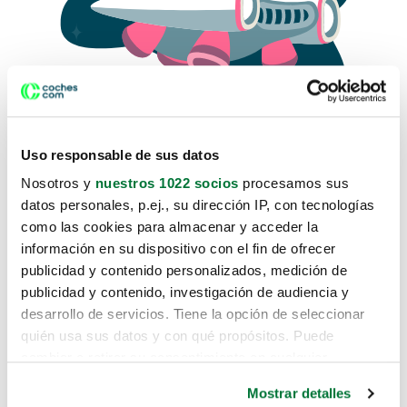
Uso responsable de sus datos
Nosotros y
nuestros 1022 socios
procesamos sus
datos personales, p.ej., su dirección IP, con tecnologías
como las cookies para almacenar y acceder la
Lo sentimos, no sabemos como
información en su dispositivo con el fin de ofrecer
te hemos traido hasta aquí.
publicidad y contenido personalizados, medición de
publicidad y contenido, investigación de audiencia y
desarrollo de servicios. Tiene la opción de seleccionar
Pero puedes encontrar el coche que estás
quién usa sus datos y con qué propósitos. Puede
buscando en alguno de estos enlaces:
cambiar o retirar su consentimiento en cualquier
momento desde la Declaración de cookies o clicando en
Coches nuevos
Mostrar detalles
el Menú de consentimiento.