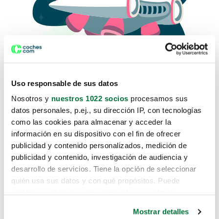
Uso responsable de sus datos
Nosotros y
nuestros 1022 socios
procesamos sus
datos personales, p.ej., su dirección IP, con tecnologías
como las cookies para almacenar y acceder la
Lo sentimos, no sabemos como
información en su dispositivo con el fin de ofrecer
te hemos traido hasta aquí.
publicidad y contenido personalizados, medición de
publicidad y contenido, investigación de audiencia y
desarrollo de servicios. Tiene la opción de seleccionar
Pero puedes encontrar el coche que estás
quién usa sus datos y con qué propósitos. Puede
buscando en alguno de estos enlaces:
cambiar o retirar su consentimiento en cualquier
momento desde la Declaración de cookies o clicando en
Coches nuevos
Mostrar detalles
el Menú de consentimiento.