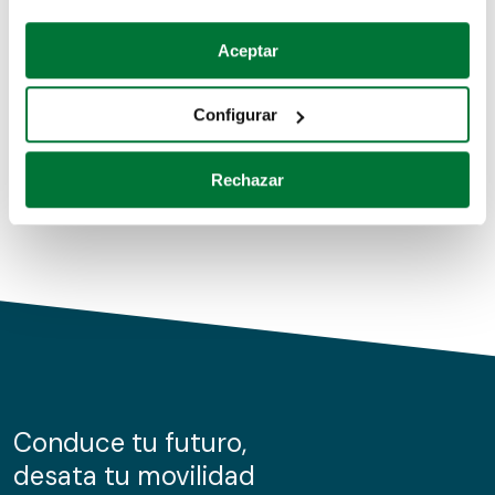
Coches de segunda mano
Si lo permite, también quisiéramos:
Aceptar
Recopilar información sobre su ubicación geográfica
Coches de km0
que puede tener una precisión de varios metros
Configurar
Coches de renting
Identificar su dispositivo analizándolo activamente
para buscar características específicas (huellas
Rechazar
digitales)
Obtenga más información sobre cómo se procesan sus
datos personales y establezca sus preferencias en la
sección de datos
. Puede cambiar o retirar su
consentimiento en cualquier momento en la Declaración
de cookies.
Las cookies de este sitio web se usan para personalizar
el contenido y los anuncios, ofrecer funciones de redes
sociales y analizar el tráfico. Además, compartimos
Conduce tu futuro,
información sobre el uso que haga del sitio web con
desata tu movilidad
nuestros partners de redes sociales, publicidad y análisis