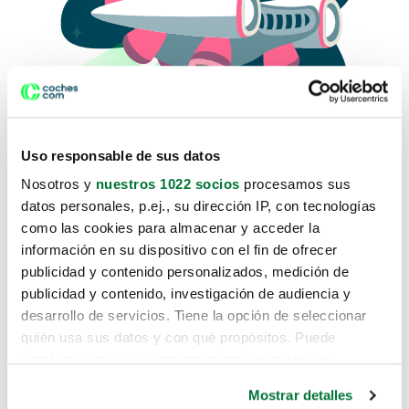
Uso responsable de sus datos
Nosotros y
nuestros 1022 socios
procesamos sus
datos personales, p.ej., su dirección IP, con tecnologías
como las cookies para almacenar y acceder la
Lo sentimos, no sabemos como
información en su dispositivo con el fin de ofrecer
te hemos traido hasta aquí.
publicidad y contenido personalizados, medición de
publicidad y contenido, investigación de audiencia y
desarrollo de servicios. Tiene la opción de seleccionar
Pero puedes encontrar el coche que estás
quién usa sus datos y con qué propósitos. Puede
buscando en alguno de estos enlaces:
cambiar o retirar su consentimiento en cualquier
momento desde la Declaración de cookies o clicando en
Coches nuevos
Mostrar detalles
el Menú de consentimiento.