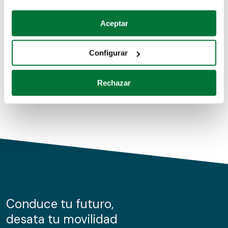
Coches de segunda mano
Si lo permite, también quisiéramos:
Aceptar
Recopilar información sobre su ubicación geográfica
Coches de km0
que puede tener una precisión de varios metros
Configurar
Coches de renting
Identificar su dispositivo analizándolo activamente
para buscar características específicas (huellas
Rechazar
digitales)
Obtenga más información sobre cómo se procesan sus
datos personales y establezca sus preferencias en la
sección de datos
. Puede cambiar o retirar su
consentimiento en cualquier momento en la Declaración
de cookies.
Las cookies de este sitio web se usan para personalizar
el contenido y los anuncios, ofrecer funciones de redes
sociales y analizar el tráfico. Además, compartimos
Conduce tu futuro,
información sobre el uso que haga del sitio web con
desata tu movilidad
nuestros partners de redes sociales, publicidad y análisis