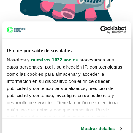
Uso responsable de sus datos
Nosotros y
nuestros 1022 socios
procesamos sus
datos personales, p.ej., su dirección IP, con tecnologías
como las cookies para almacenar y acceder la
Lo sentimos, no sabemos como
información en su dispositivo con el fin de ofrecer
te hemos traido hasta aquí.
publicidad y contenido personalizados, medición de
publicidad y contenido, investigación de audiencia y
desarrollo de servicios. Tiene la opción de seleccionar
Pero puedes encontrar el coche que estás
quién usa sus datos y con qué propósitos. Puede
buscando en alguno de estos enlaces:
cambiar o retirar su consentimiento en cualquier
momento desde la Declaración de cookies o clicando en
Coches nuevos
Mostrar detalles
el Menú de consentimiento.