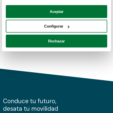
Coches de segunda mano
Si lo permite, también quisiéramos:
Aceptar
Recopilar información sobre su ubicación geográfica
Coches de km0
que puede tener una precisión de varios metros
Configurar
Coches de renting
Identificar su dispositivo analizándolo activamente
para buscar características específicas (huellas
Rechazar
digitales)
Obtenga más información sobre cómo se procesan sus
datos personales y establezca sus preferencias en la
sección de datos
. Puede cambiar o retirar su
consentimiento en cualquier momento en la Declaración
de cookies.
Las cookies de este sitio web se usan para personalizar
el contenido y los anuncios, ofrecer funciones de redes
sociales y analizar el tráfico. Además, compartimos
Conduce tu futuro,
información sobre el uso que haga del sitio web con
desata tu movilidad
nuestros partners de redes sociales, publicidad y análisis